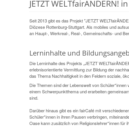
JETZT WELTfairÄNDERN! in 
Seit 2013 gibt es das Projekt "JETZT WELTfairÄND
Diözese Rottenburg-Stuttgart. Als mobiles und au
an Haupt-, Werkreal-, Real-, Gemeinschafts- und Be
Lerninhalte und Bildungsange
Die Lerninhalte des Projekts „JETZT WELTfairÄNDER
erlebnisorientierte Vermittlung zur Bildung der nach
das Thema Nachhaltigkeit in den Feldern soziale, ök
Die Themen sind der Lebenswelt von Schüler*innen ve
einem Schwerpunktthema und erarbeiten gemeinsam H
sind.
Darüber hinaus gibt es ein fairCafé mit verschiedene
Schüler*innen in ihren Pausen verbringen, miteinand
Oase kann zusätzlich von Religionslehrer*innen für i