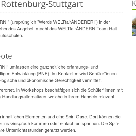
Rottenburg-Stuttgart
K
ERN!" (ursprünglich "Werde WELTfairÄNDERER!") in der
fsuchendes Angebot, macht das WELTfairÄNDERN Team Halt
rufsschulen.
bote
N!“ umfassen eine ganzheitliche erfahrungs- und
haltigen Entwicklung (BNE). Im Konkreten wird Schüler*innen
ologische und ökonomische Gerechtigkeit vermittelt.
rortet. In Workshops beschäftigen sich die Schüler*innen mit
andlungsalternativen, welche in ihrem Handeln relevant
n inhaltlichen Elementen und eine Spiri-Oase. Dort können die
er ins Gespräch kommen oder einfach entspannen. Die Spiri-
hre Unterrichtsstunden genutzt werden.