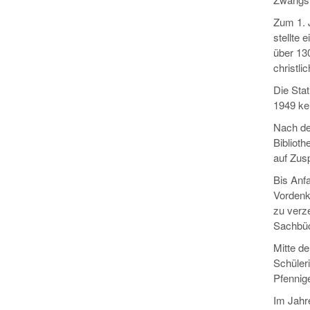
Zum 1. 
stellte 
über 13
christli
Die Sta
1949 ke
Nach de
Biblioth
auf Zusp
Bis Anfa
Vordenk
zu verz
Sachbüc
Mitte de
Schüleri
Pfennig
Im Jahr