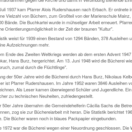
Juli 1937 kam Pfarrer Alois Rudershausen nach Erbach. Er ordnete i
eine Vielzahl von Büchern, zum Großteil von der Marienschule Mainz, 
00 Bände. Die Buchkartei wurde in mühseliger Arbeit erneuert. Pfarr
che Orientierungsmöglichkeit in der Zeit der braunen "Kultur".
tistik weist für 1939 einen Bestand von 1294 Bänden, 378 Ausleihen 
ine Aufzeichnungen mehr.
m Ende des Zweiten Weltkriegs werden ab dem ersten Advent 194
ekar, Hans Burz, hergerichtet. Am 13. Juni 1948 wird die Bücherei wie
ruch, zumal durch die Flüchtlinge".
ng der 50er Jahre wird die Bücherei durch Hans Burz, Nikolaus Kelbert
er ist Pfarrer Rudershausen. Im Jahre 1952 waren 3846 Ausleihen 
eichnen. Als Leser kamen überwiegend Schüler und Jugendliche. Ein 
her zu technischen Neuheiten, zufriedengestellt.
r 50er Jahre übernahm die Gemeindehelferin Cäcilia Sachs die Betreu
nnen, zog sie zur Büchereiarbeit mit heran. Die Statistik berichtet 19
e. Die Bücher waren noch in blaues Packpapier eingebunden.
e 1972 war die Bücherei wegen einer Neuordnung geschlossen. Die 