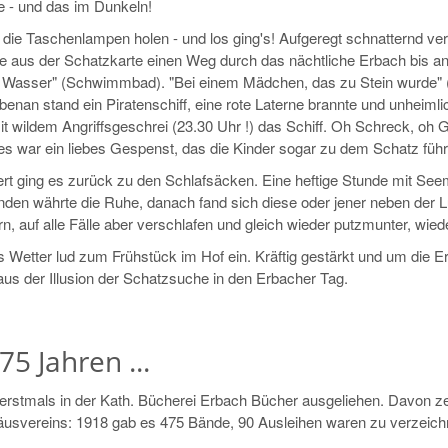
 - und das im Dunkeln!
 die Taschenlampen holen - und los ging's! Aufgeregt schnatternd verf
e aus der Schatzkarte einen Weg durch das nächtliche Erbach bis an
 Wasser" (Schwimmbad). "Bei einem Mädchen, das zu Stein wurde" (
enan stand ein Piratenschiff, eine rote Laterne brannte und unheiml
it wildem Angriffsgeschrei (23.30 Uhr !) das Schiff. Oh Schreck, oh
es war ein liebes Gespenst, das die Kinder sogar zu dem Schatz führ
tert ging es zurück zu den Schlafsäcken. Eine heftige Stunde mit S
unden währte die Ruhe, danach fand sich diese oder jener neben der
, auf alle Fälle aber verschlafen und gleich wieder putzmunter, wiede
Wetter lud zum Frühstück im Hof ein. Kräftig gestärkt und um die Er
us der Illusion der Schatzsuche in den Erbacher Tag.
75 Jahren ...
rstmals in der Kath. Bücherei Erbach Bücher ausgeliehen. Davon zeug
usvereins: 1918 gab es 475 Bände, 90 Ausleihen waren zu verzeich