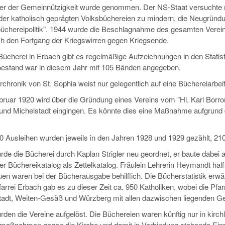
er der Gemeinnützigkeit wurde genommen. Der NS-Staat versuchte
der katholisch geprägten Volksbüchereien zu mindern, die Neugründunge
üchereipolitik". 1944 wurde die Beschlagnahme des gesamten Vere
ch den Fortgang der Kriegswirren gegen Kriegsende.
 Bücherei in Erbach gibt es regelmäßige Aufzeichnungen in den Stati
estand war in diesem Jahr mit 105 Bänden angegeben.
rchronik von St. Sophia weist nur gelegentlich auf eine Büchereiarbeit 
ruar 1920 wird über die Gründung eines Vereins vom "Hl. Karl Borr
und Michelstadt eingingen. Es könnte dies eine Maßnahme aufgru
0 Ausleihen wurden jeweils in den Jahren 1928 und 1929 gezählt, 21
de die Bücherei durch Kaplan Strigler neu geordnet, er baute dabei 
r Büchereikatalog als Zettelkatalog. Fräulein Lehrerin Heymandt hal
uen waren bei der Bücherausgabe behilflich. Die Bücherstatistik erw
farrei Erbach gab es zu dieser Zeit ca. 950 Katholiken, wobei die Pfa
tadt, Weiten-Gesäß und Würzberg mit allen dazwischen liegenden G
den die Vereine aufgelöst. Die Büchereien waren künftig nur in kirchl
aßnahmen gegen die Kirche und damit in Verbindung stehende Einr