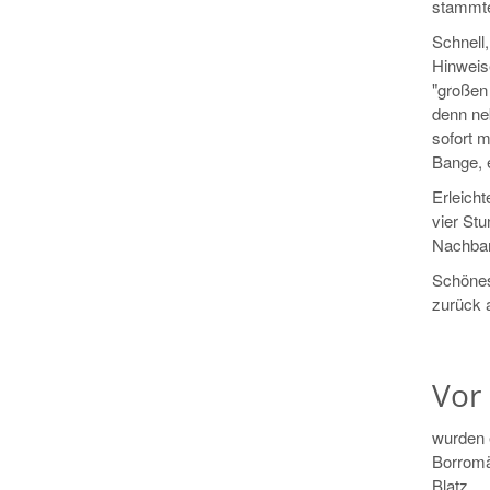
stammte
Schnell,
Hinweis
"großen
denn neb
sofort m
Bange, 
Erleich
vier St
Nachbarn
Schönes 
zurück a
Vor 
wurden e
Borromä
Blatz.