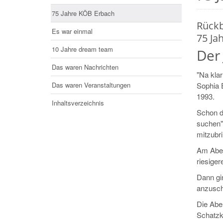
75 Jahre KÖB Erbach
Rückb
Es war einmal
75 Ja
10 Jahre dream team
Der 
Das waren Nachrichten
"Na klar
Das waren Veranstaltungen
Sophia E
1993.
Inhaltsverzeichnis
Schon d
suchen"
mitzubr
Am Aben
riesige
Dann gi
anzusch
Die Abe
Schatzka