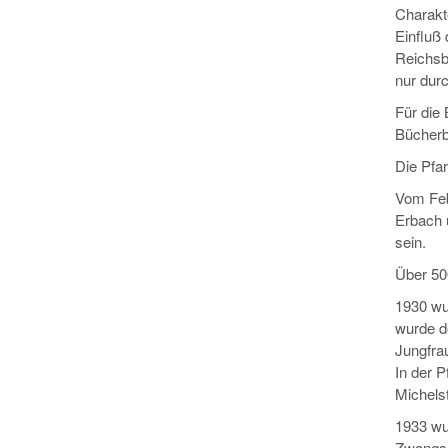
Charakt
Einfluß 
Reichsb
nur dur
Für die
Bücherb
Die Pfar
Vom Feb
Erbach 
sein.
Über 50
1930 wur
wurde de
Jungfra
In der P
Michels
1933 wur
Zwangsm