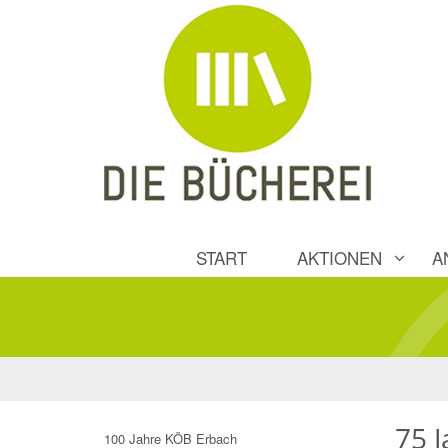
START
AKTIONEN
A
75 J
100 Jahre KÖB Erbach