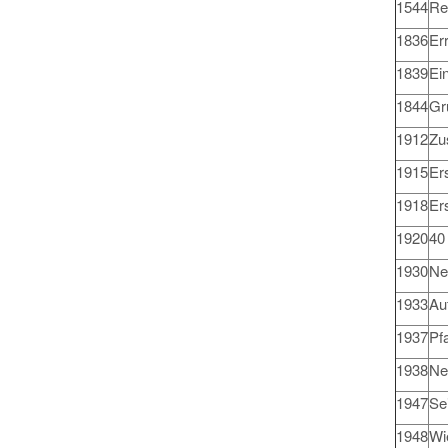
1544
Re
1836
Er
1839
Ein
1844
Gr
1912
Zu
1915
Er
1918
Er
1920
40
1930
Ne
1933
Au
1937
Pf
1938
Ne
1947
Se
1948
Wi