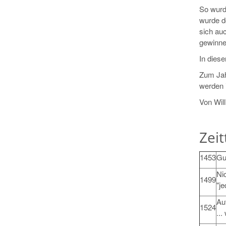
So wurd
wurde do
sich au
gewinne
In diese
Zum Jah
werden i
Von Will
Zeit
1453
Gut
Ni
1499
"je
Auf
1524
..