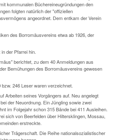
 mit kommunalen Büchereineugründungen den
n folgten natürlich der "offiziellen
insvermögens angeordnet. Dem entkam der Verein
stiken des Borromäusvereins etwa ab 1926, der
in der Pfarrei hin.
omäus" berichtet, zu dem 40 Anmeldungen aus
nd der Bemühungen des Borromäusvereins gewesen
0 bzw. 246 Leser waren verzeichnet.
auf Arbeiten seines Vorgängers auf. Neu angelegt
f bei der Neuordnung. Ein Jüngling sowie zwei
ähnt im Folgejahr schon 315 Bände bei 411 Ausleihen.
rrei sich von Beerfelden über Hiltersklingen, Mossau,
emeinden erstreckte.
icher Trägerschaft. Die Reihe nationalsozialistischer
ichtungen begann.