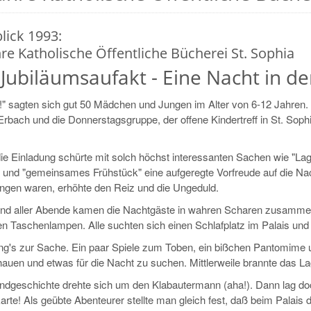
lick 1993:
hre Katholische Öffentliche Bücherei St. Sophia
Jubiläumsaufakt - Eine Nacht in de
!" sagten sich gut 50 Mädchen und Jungen im Alter von 6-12 Jahren. E
rbach und die Donnerstagsgruppe, der offene Kindertreff in St. Soph
ie Einladung schürte mit solch höchst interessanten Sachen wie "Lag
 und "gemeinsames Frühstück" eine aufgeregte Vorfreude auf die Na
ingen waren, erhöhte den Reiz und die Ungeduld.
d aller Abende kamen die Nachtgäste in wahren Scharen zusammen
ren Taschenlampen. Alle suchten sich einen Schlafplatz im Palais un
ng's zur Sache. Ein paar Spiele zum Toben, ein bißchen Pantomime un
auen und etwas für die Nacht zu suchen. Mittlerweile brannte das 
ndgeschichte drehte sich um den Klabautermann (aha!). Dann lag do
rte! Als geübte Abenteurer stellte man gleich fest, daß beim Palais