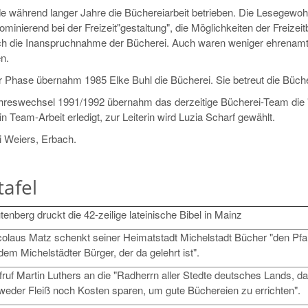
e während langer Jahre die Büchereiarbeit betrieben. Die Lesegewohn
minierend bei der Freizeit"gestaltung", die Möglichkeiten der Freizeitb
ch die Inanspruchnahme der Bücherei. Auch waren weniger ehrenamtlic
n.
r Phase übernahm 1985 Elke Buhl die Bücherei. Sie betreut die Bücher
reswechsel 1991/1992 übernahm das derzeitige Bücherei-Team die "K
n Team-Arbeit erledigt, zur Leiterin wird Luzia Scharf gewählt.
i Weiers, Erbach.
tafel
enberg druckt die 42-zeilige lateinische Bibel in Mainz
colaus Matz schenkt seiner Heimatstadt Michelstadt Bücher "den Pfarr
dem Michelstädter Bürger, der da gelehrt ist".
ruf Martin Luthers an die "Radherrn aller Stedte deutsches Lands, das
. weder Fleiß noch Kosten sparen, um gute Büchereien zu errichten".