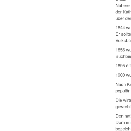
Nähere A
der Kat
über de
1844 wur
Er sollt
Volksbü
1856 wu
Buchbesi
1895 öff
1900 wu
Nach Kri
populär
Die wirt
gewerbl
Den nat
Dorn im 
bezeich