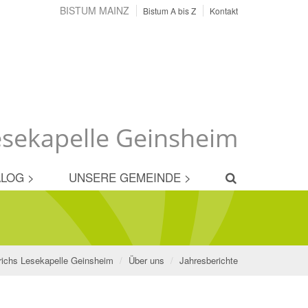
BISTUM MAINZ
Bistum A bis Z
Kontakt
Lesekapelle Geinsheim
LOG >
UNSERE GEMEINDE >
lrichs Lesekapelle Geinsheim
Über uns
Jahresberichte