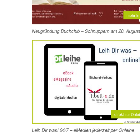
mehr In
Neugründung Buchclub – Schnuppern am 20. Augus
direkt zur Onle
© Onleihe: divi
Leih Dir was! 24/7 – eMedien jederzeit per Onleihe