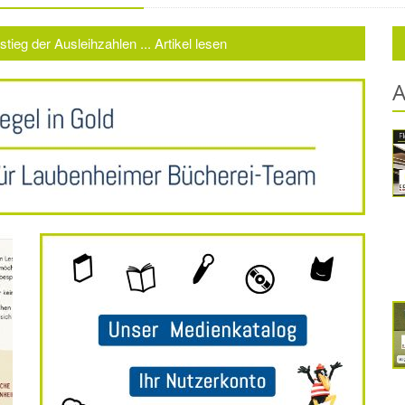
tieg der Ausleihzahlen ... Artikel lesen
A