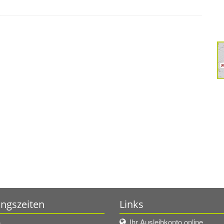
ngszeiten
Links
Ihr Ausleihkonto online
g