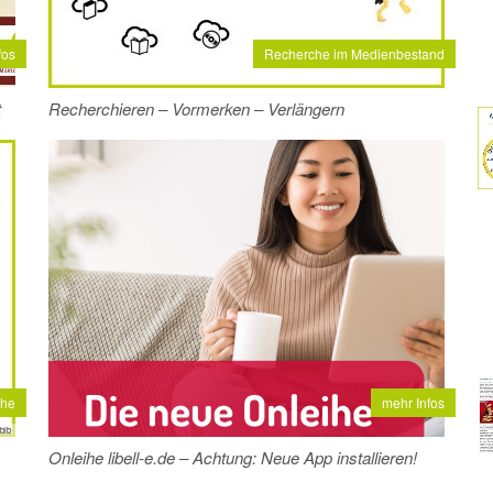
fos
Recherche im Medienbestand
t
Recherchieren – Vormerken – Verlängern
ihe
mehr Infos
bib
Onleihe libell-e.de – Achtung: Neue App installieren!