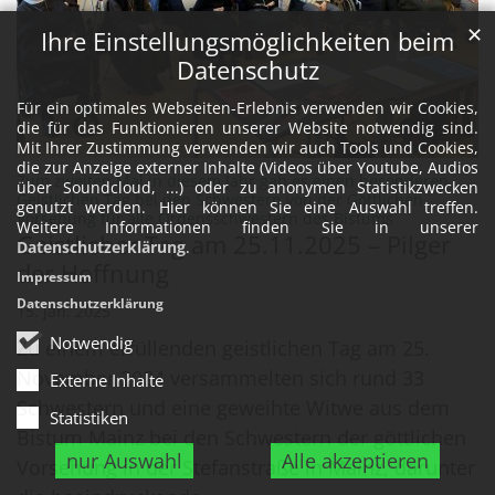
✕
Ihre Einstellungsmöglichkeiten beim
Datenschutz
Für ein optimales Webseiten-Erlebnis verwenden wir Cookies,
die für das Funktionieren unserer Website notwendig sind.
Mit Ihrer Zustimmung verwenden wir auch Tools und Cookies,
die zur Anzeige externer Inhalte (Videos über Youtube, Audios
Zum zweiten Mal in diesem Jahr gab es einen besonderen
über Soundcloud, ...) oder zu anonymen Statistikzwecken
Geistlichen Tag bei den Schwestern von der Göttlichen
genutzt werden. Hier können Sie eine Auswahl treffen.
:
Vorsehung für alle Ordensschwestern des Bistums
Weitere Informationen finden Sie in unserer
Geistlicher Tag am 25.11.2025 – Pilger
Datenschutzerklärung
.
der Hoffnung
Impressum
Datenschutzerklärung
15. Jan. 2025
Notwendig
Zu einem erfüllenden geistlichen Tag am 25.
November 2024 versammelten sich rund 33
Externe Inhalte
Schwestern und eine geweihte Witwe aus dem
Statistiken
Bistum Mainz bei den Schwestern der göttlichen
nur Auswahl
Alle akzeptieren
Vorsehung in der Stefanstraße in Mainz, darunter