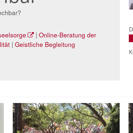
echbar?
D
seelsorge
|
Online-Beratung der
lität
|
Geistliche Begleitung
K