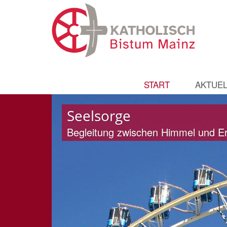
START
AKTUEL
Seelsorge
Seelsorge
Begleitung zwischen Himmel und E
Begleitung zwischen Himmel und E