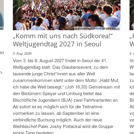
© Bistum Mainz | Referat Religiöse Bildung
vat
„Komm mit uns nach Südkorea!“
„
Weltjugendtag 2027 in Seoul
W
en
5. Aug. 2026
5.
Vom 3. bis 8. August 2027 findet in Seoul der 41.
Vo
Weltjugendtag statt. Das Glaubensevent, zu dem
We
n.
tausende junge Christ*innen aus aller Welt
ta
zusammenkommen steht unter dem Motto: „Habt Mut,
zu
m
ich habe die Welt besiegt.“ (Joh 16,33) Gemeinsam mit
ic
den Bistümern Speyer und Limburg bietet das
de
Bischöfliche Jugendamt (BJA) zwei Fahrtvarianten an.
Bi
Ab sofort ist es möglich sich für die Teilnahme
Ab
vormerken zu lassen, ab September ist eine
vo
verbindliche Buchung möglich. Auch der neue
ve
Weihbischof Pater Joshy Pottackal wird die Gruppe
We
einige Tage begleiten.
ei