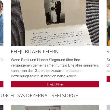
inz
© Bistum Mainz
EHEJUBILÄEN FEIERN
S
 in
Wenn Birgit und Hubert Siegmund über ihre
So
vergangenen gemeinsamen fünfzig Ehejahre sinnieren,
dr
kann man das Ganze so zusammenfassen:
a
Beziehungsarbeit ist wirklich harte Arbeit.
Ehejubiläum
URCH DAS DEZERNAT SEELSORGE