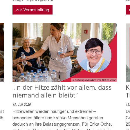
zur Veranstaltung
© zuchero | stock.adobe.com, Bistum Mainz
 KI
„In der Hitze zählt vor allem, dass
K
niemand allein bleibt“
T
15. Juli 2026
13.
Hitzewellen werden häufiger und extremer –
st
Di
besonders ältere und kranke Menschen geraten
th
Ca
dadurch an ihre Belastungsgrenzen. Für Erika Ochs,
23