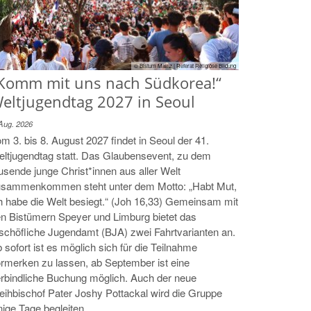
© Bistum Mainz | Referat Religiöse Bildung
Komm mit uns nach Südkorea!“
eltjugendtag 2027 in Seoul
 Aug. 2026
m 3. bis 8. August 2027 findet in Seoul der 41.
ltjugendtag statt. Das Glaubensevent, zu dem
usende junge Christ*innen aus aller Welt
sammenkommen steht unter dem Motto: „Habt Mut,
h habe die Welt besiegt.“ (Joh 16,33) Gemeinsam mit
n Bistümern Speyer und Limburg bietet das
schöfliche Jugendamt (BJA) zwei Fahrtvarianten an.
 sofort ist es möglich sich für die Teilnahme
rmerken zu lassen, ab September ist eine
rbindliche Buchung möglich. Auch der neue
ihbischof Pater Joshy Pottackal wird die Gruppe
nige Tage begleiten.