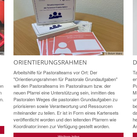
com
© Bistum Mainz
D
ORIENTIERUNGSRAHMEN
Ta
Arbeitshilfe für Pastoralteams vor Ort: Der
er
"Orientierungsrahmen für Pastorale Grundaufgaben"
Po
en
will den Pastoralteams im Pastoralraum bzw. der
Me
n
neuen Pfarrei eine Unterstützung sein, inmitten des
un
n.
Pastoralen Weges die pastoralen Grundaufgaben zu
be
priorisieren sowie Verantwortung und Ressourcen
da
miteinander zu teilen. Er ist in Form eines Kartensets
h
veröffentlicht worden und den leitenden Pfarrern wie
An
Koordinator:innen zur Verfügung gestellt worden.
Weitere Infos