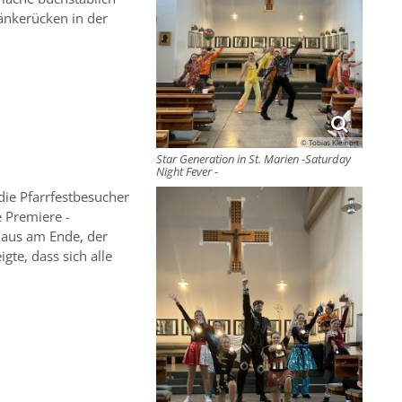
änkerücken in der
© Tobias Kleinort
Star Generation in St. Marien -Saturday
Night Fever -
die Pfarrfestbesucher
e Premiere -
laus am Ende, der
gte, dass sich alle