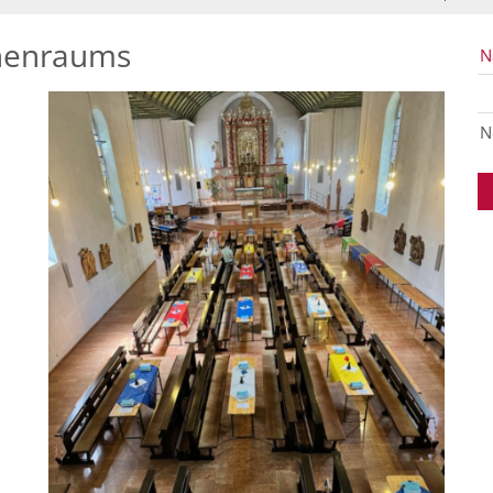
chenraums
N
N