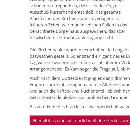
schon derart regnerisch, dass sich der Orga-
Ausschuß kurzerhand entschloß, das gesamte
Pfarrfest in den Kirchenraum zu verlagern. In
früheren Zeiten war man in solchen Fällen in das
benachbarte Bürgerhaus ausgewichen, das aber
inzwischen nicht mehr zu Verfügung steht.
Die Kirchenbänke wurden verschoben, in Längsric
dazwischen gestellt. So entstand ein ganz neues B
Tag waren zwar zunächst überrascht, aber im Verl
Arrangement sei. Es kam sogar die Frage auf, ob m
Auch nach dem Gottesdienst ging es dann drinnen 
Empore zum Frühschoppen auf, die Altarinsel wu
und auch die Kaffee- und Kuchentafel ließ sich herv
Getränkestände blieben aus praktischen Gründen 
Bis zum Ende des Pfarrfestes war wiederholt zu v
Hier gibt es eine ausführliche Bilderstrecke zum