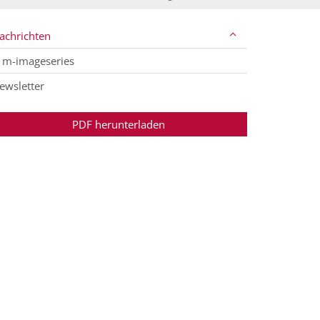
achrichten
m-imageseries
ewsletter
PDF herunterladen