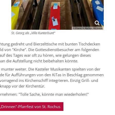
© Pfarrei St. Rochus, Mz-Kastel
St. Georg als „Villa Kunterbunt“
htung gedreht und Bierzelttische mit bunten Tischdecken
ild von "Kirche". Die Gottesdienstbesucher am folgenden
auf des Tages war oft zu hören, wie gelungen dieses
an die Aufstellung nicht beibehalten könnte.
munter weiter. Die Kasteler Musikanten spielten von der
rde für Aufführungen von den KiTas in Beschlag genommen
orragend ins Kirchenschiff integrieren. Einzig Grill- und
knapp vor der Kirchentür.
ernehmen: "Tolle Sache, könnte man wiederholen!"
 „Drinnen"-Pfarrfest von St. Rochus