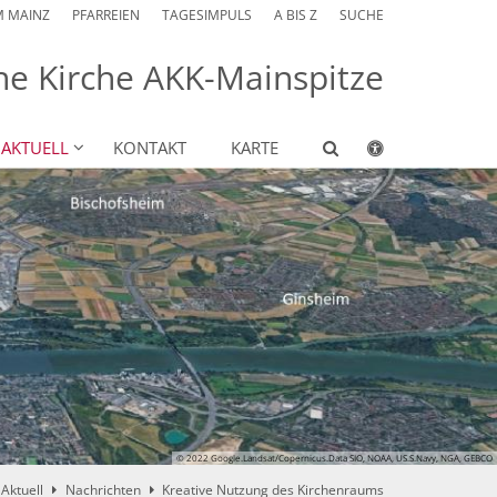
M MAINZ
PFARREIEN
TAGESIMPULS
A BIS Z
SUCHE
he Kirche AKK-Mainspitze
AKTUELL
KONTAKT
KARTE
© 2022 Google.Landsat/Copernicus.Data SIO, NOAA, US.S.Navy, NGA, GEBCO
Aktuell
Nachrichten
Kreative Nutzung des Kirchenraums