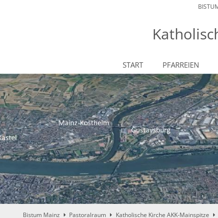
BISTU
Katholisc
START
PFARREIEN
Bistum Mainz
Pastoralraum
Katholische Kirche AKK-Mainspitze