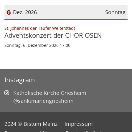
6
Dez. 2026
Sonntag
Datum: 6. Dezember 2026
:
St. Johannes der Täufer Weiterstadt
Adventskonzert der CHORIOSEN
Sonntag, 6. Dezember 2026 17:00
Instagram
Katholische Kirche Griesheim
@sanktmariengriesheim
2024 © Bistum Mainz
Impressum