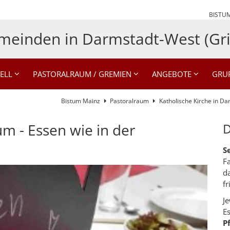
BISTU
meinden in Darmstadt-West (Gri
ELL
PASTORALRAUM / GREMIEN
ANGEBOTE
GRU
Bistum Mainz
Pastoralraum
Katholische Kirche in D
um - Essen wie in der
D
S
F
d
fr
J
E
P