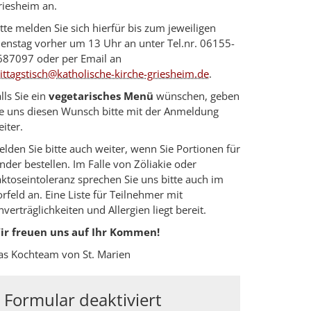
riesheim an.
tte melden Sie sich hierfür bis zum jeweiligen
ienstag vorher um 13 Uhr an unter Tel.nr. 06155-
687097 oder per Email an
ittagstisch@katholische-kirche-griesheim.de
.
lls Sie ein
vegetarisches Menü
wünschen, geben
ie uns diesen Wunsch bitte mit der Anmeldung
iter.
lden Sie bitte auch weiter, wenn Sie Portionen für
nder bestellen. Im Falle von Zöliakie oder
ktoseintoleranz sprechen Sie uns bitte auch im
rfeld an. Eine Liste für Teilnehmer mit
verträglichkeiten und Allergien liegt bereit.
ir freuen uns auf Ihr Kommen!
as Kochteam von St. Marien
Formular deaktiviert