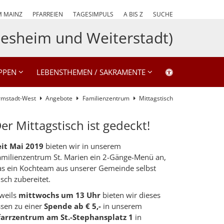
M MAINZ
PFARREIEN
TAGESIMPULS
A BIS Z
SUCHE
esheim und Weiterstadt)
PPEN
LEBENSTHEMEN / SAKRAMENTE
armstadt-West
Angebote
Familienzentrum
Mittagstisch
er Mittagstisch ist gedeckt!
eit Mai 2019
bieten wir in unserem
amilienzentrum St. Marien ein 2-Gänge-Menü an,
as ein Kochteam aus unserer Gemeinde selbst
isch zubereitet.
eweils
mittwochs um 13 Uhr
bieten wir dieses
ssen zu einer
Spende ab € 5,-
in unserem
farrzentrum am St.-Stephansplatz 1
in