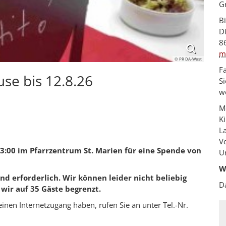
G
Bi
D
8
m
© PR DA-West
Fa
se bis 12.8.26
S
we
Me
Ki
La
Vo
3:00 im Pfarrzentrum St. Marien
für eine Spende von
Un
W
nd erforderlich. Wir können leider nicht beliebig
D
wir auf 35 Gäste begrenzt.
keinen Internetzugang haben, rufen Sie an unter Tel.-Nr.