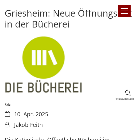
Griesheim: Neue Öffnungszeit
Zum Inhalt springen
in der Bücherei
© Bistum Mainz
Köb
Datum:
10. Apr. 2025
Von:
Jakob Feith
Die Katholische Öffentliche Bücherei im