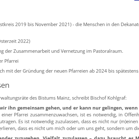
festkreis 2019 bis November 2021) - die Menschen in den Dekanat
Osterzeit 2022)
ung der Zusammenarbeit und Vernetzung im Pastoralraum.
r Pfarrei
ach mit der Gründung der neuen Pfarreien
ab 2024 bis spätestens
sen
waltungsräte des Bistums Mainz, schreibt Bischof Kohlgraf:
wir ihn gemeinsam gehen, und er kann nur gelingen, wenn w
einer Pfarrei zusammenzuwachsen, ist es notwendig, in Offenh
tragen. Es ist notwendig zuzulassen, dass es nicht nur (m)eine
verlieren, dass es nicht um mich oder um uns geht, sondern um d
ander zuzugehen, Vielfalt zuzulassen – dazu braucht es