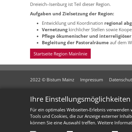
Dreieich–Isenburg ist Teil dieser Region.
Aufgaben und Zielsetzung der Region:
Entwicklung und Koordination
regional ab
Vernetzung
kirchlicher Stellen sowie Kooper
Pflege ökumenischer und interreligiöse
Begleitung der Pastoralräume
auf dem We
Startseite Region Mainlinie
2022 © Bistum Mainz
Impressum
Datenschut
Ihre Einstellungsmöglichkeite
Für ein optimales Webseiten-Erlebnis verwenden w
Tools und Cookies, die zur Anzeige externer Inhal
können Sie eine Auswahl treffen. Weitere Informat