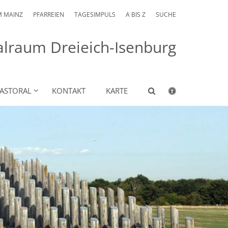
M MAINZ
PFARREIEN
TAGESIMPULS
A BIS Z
SUCHE
alraum Dreieich-Isenburg
PASTORAL
KONTAKT
KARTE