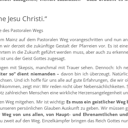
e Jesu Christi.“
e des Pastoralen Wegs
tum Mainz auf dem Pastoralen Weg vorangeschritten und nun a
wir derzeit die zukünftige Gestalt der Pfarreien vor. Es ist ein
hrtem in die Zukunft geführt werden muss, aber auch zu erkennen
ist uns der Geist Gottes zugesagt.
ungen mit Skepsis, manchmal mit Trauer sehen. Dennoch: Ich 
iter so“ dient niemanden –
davon bin ich überzeugt. Natürl
sen. Und ich hoffe für uns alle auf gute Erfahrungen, die wir o
ommen, zeigt mir: Wir reden nicht über Nebensächlichkeiten. So
otz zahlreichen Menschen eine wirkliche Herzensangelegenheit un
en Weg mitgehen. Mir ist wichtig
: Es muss ein geistlicher We
unseren persönlichen Glauben Auskunft zu geben. Wir müssen g
er Weg von uns allen, von Haupt- und Ehrenamtlichen un
zu zweit auf den Weg. Einzelkämpfer bringen das Reich Gottes nu