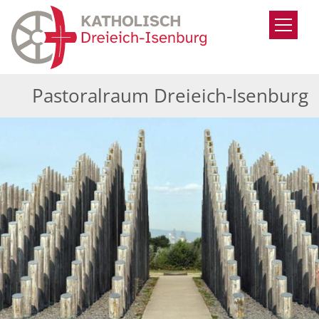
Zum Inhalt springen
Pastoralraum Dreieich-Isenburg