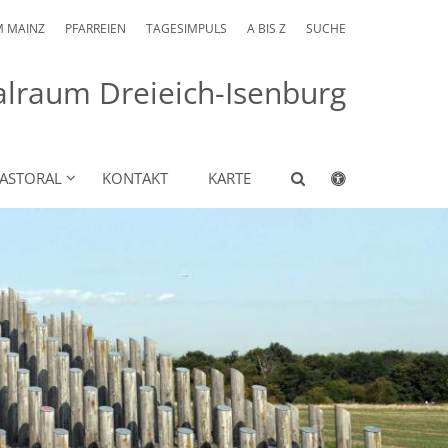
M MAINZ
PFARREIEN
TAGESIMPULS
A BIS Z
SUCHE
alraum Dreieich-Isenburg
PASTORAL
KONTAKT
KARTE