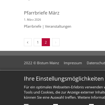
Pfarrbriefe März
1. März 2026
Pfarrbriefe | Veranstaltungen
Vorherige Seite
Nächste Seite
1
2
2022 © Bistum Mainz
Impressum
Datenschut
Ihre Einstellungsmöglichkeite
Für ein optimales Webseiten-Erlebnis verwenden w
Tools und Cookies, die zur Anzeige externer Inhal
können Sie eine Auswahl treffen. Weitere Informat