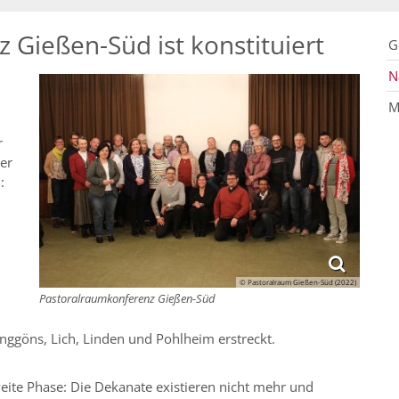
 Gießen-Süd ist konstituiert
G
N
M
r
er
:
© Pastoralraum Gießen-Süd (2022)
Pastoralraumkonferenz Gießen-Süd
nggöns, Lich, Linden und Pohlheim erstreckt.
ite Phase: Die Dekanate existieren nicht mehr und