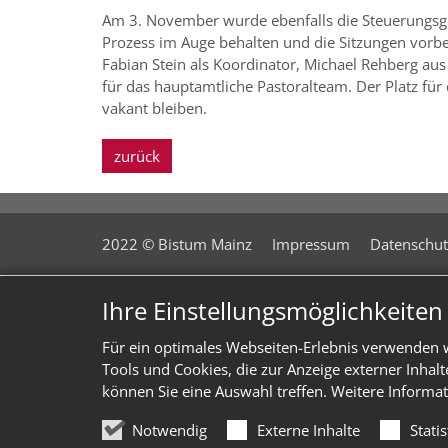
Am 3. November wurde ebenfalls die Steuerungsgr
Prozess im Auge behalten und die Sitzungen vorber
Fabian Stein als Koordinator, Michael Rehberg a
für das hauptamtliche Pastoralteam. Der Platz fü
vakant bleiben.
zurück
2022 © Bistum Mainz
Impressum
Datenschut
Ihre Einstellungsmöglichkeite
Für ein optimales Webseiten-Erlebnis verwenden w
Tools und Cookies, die zur Anzeige externer Inhal
können Sie eine Auswahl treffen. Weitere Informat
Notwendig
Externe Inhalte
Stati