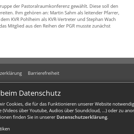
uppe der Pastoralraumkonferenz gewählt. Diese soll den
eiten. Ihm gehören an: Martin Sahm als leitender Pfarrer,
us dem KVR Pohlheim als KVR-Vertreter und Stephan Wach
r das Mitglied aus den Reihen der PGR musste zunächst
zerklärung
Barrierefreiheit
n beim Datenschutz
ir Cookies, die für das Funktionieren unserer Website notwendi
te (Videos über Youtube, Audios über Soundcloud, ...) oder zu an
ionen finden Sie in unserer
Datenschutzerklärung
.
stiken