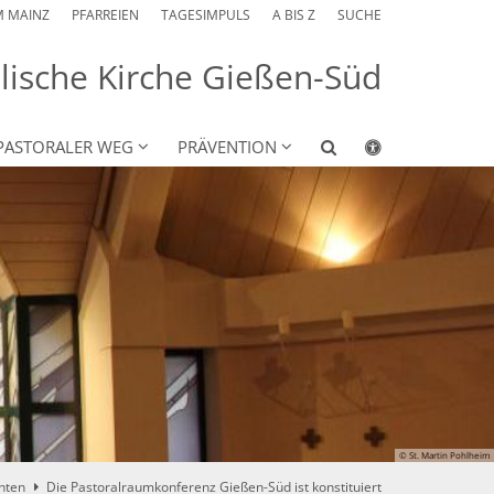
M MAINZ
PFARREIEN
TAGESIMPULS
A BIS Z
SUCHE
lische Kirche Gießen-Süd
PASTORALER WEG
PRÄVENTION
© St. Martin Pohlheim
hten
Die Pastoralraumkonferenz Gießen-Süd ist konstituiert