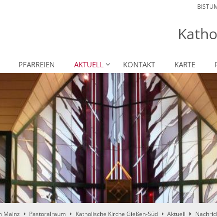
BISTU
Katho
PFARREIEN
AKTUELL
KONTAKT
KARTE
m Mainz
Pastoralraum
Katholische Kirche Gießen-Süd
Aktuell
Nachric