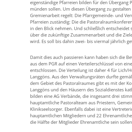
eigenständige Pfarreien bilden für den Übergang P
münden sollen. Um diesen Übergang zu gestalten h
Gremienarbeit regelt: Die Pfarrgemeinde- und Ver
Pfarreien zuständig: Die die Pastoralraumkonfere
in den Blick nehmen. Und schließlich entscheidet 
über die zukünftige Zusammenarbeit und die Ziele 
wird. Es soll bis dahin zwei- bis viermal jährlich g
Damit dies auch passieren kann haben sich die Be
aus dem PGR auf einen Verteilerschlüssel von ein
entschlossen. Die Verteilung ist daher 4 für Lich/
Langgöns. Aus den Verwaltungsräten durfte gemä
dem Gebiet des Pastoralraumes gibt es mit der Ko
Langgöns und den Häusern des Sozialdienstes kath
bilden eine AG Verbände, die insgesamt drei stim
hauptamtliche Pastoralteam aus Priestern, Gemei
Klinikseelsorger. Ebenfalls dabei ist eine Vertrete
hauptamtlichen Mitgliedern und 22 Ehrenamtlichen 
die Hälfte der Mitglieder Ehrenamtliche sein sollen.