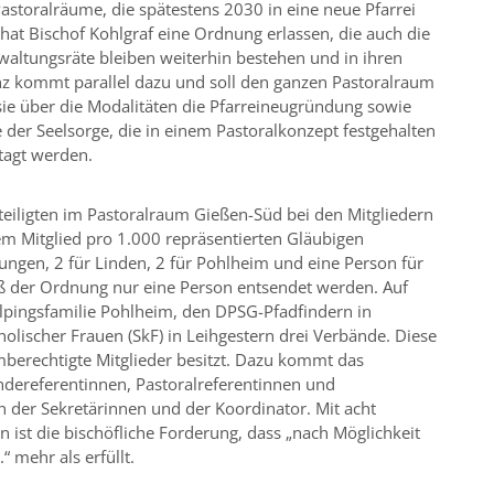
astoralräume, die spätestens 2030 in eine neue Pfarrei
at Bischof Kohlgraf eine Ordnung erlassen, die auch die
waltungsräte bleiben weiterhin bestehen und in ihren
nz kommt parallel dazu und soll den ganzen Pastoralraum
sie über die Modalitäten die Pfarreineugründung sowie
der Seelsorge, die in einem Pastoralkonzept festgehalten
etagt werden.
teiligten im Pastoralraum Gießen-Süd bei den Mitgliedern
em Mitglied pro 1.000 repräsentierten Gläubigen
Hungen, 2 für Linden, 2 für Pohlheim und eine Person für
ß der Ordnung nur eine Person entsendet werden. Auf
lpingsfamilie Pohlheim, den DPSG-Pfadfindern in
olischer Frauen (SkF) in Leihgestern drei Verbände. Diese
mberechtigte Mitglieder besitzt. Dazu kommt das
ndereferentinnen, Pastoralreferentinnen und
rin der Sekretärinnen und der Koordinator. Mit acht
ist die bischöfliche Forderung, dass „nach Möglichkeit
“ mehr als erfüllt.