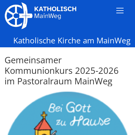
Zum Inhalt springen
Katholische Kirche am MainWeg
Gemeinsamer
Kommunionkurs 2025-2026
im Pastoralraum MainWeg