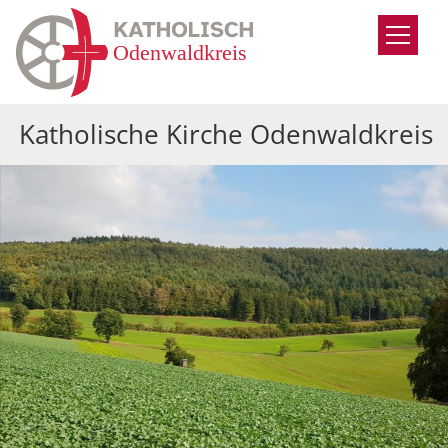
Zum Inhalt springen
Katholische Kirche Odenwaldkreis