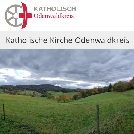
Zum Inhalt springen
Katholische Kirche Odenwaldkreis