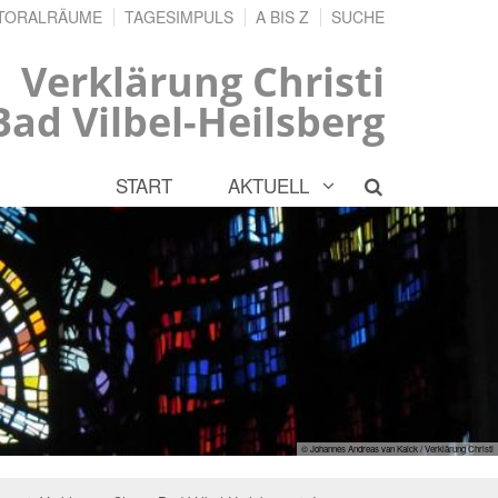
TORALRÄUME
TAGESIMPULS
A BIS Z
SUCHE
Verklärung Christi
Bad Vilbel-Heilsberg
START
AKTUELL
© Johannes Andreas van Kaick / Verklärung Christi