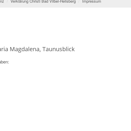
inz
Verklärung Christi Bad Vilbel-Heilsberg
Impressum
Maria Magdalena, Taunusblick
aben: