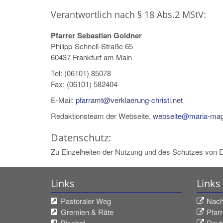
Verantwortlich nach § 18 Abs.2 MStV:
Pfarrer Sebastian Goldner
Philipp-Schnell-Straße 65
60437 Frankfurt am Main
Tel: (06101) 85078
Fax: (06101) 582404
E-Mail:
pfarramt@verklaerung-christi.net
Redaktionsteam der Webseite,
webseite@maria-magd
Datenschutz:
Zu Einzelheiten der Nutzung und des Schutzes von D
Links
Links
Pastoraler Weg
Nach
Gremien & Räte
Pfarr
Bischof
Deut