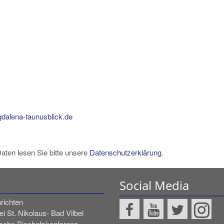
alena-taunusblick.de
aten lesen Sie bitte unsere
Datenschutzerklärung
.
Social Media
richten
ei St. Nikolaus- Bad Vilbel
sche Bischofskonferenz