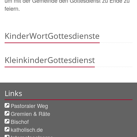
um mit der Gemeinde den Gottesdienst zu Ende zu
feiern.
KinderWortGottesdienste
KleinkinderGottesdienst
Links
Pastoraler Weg
Gremien & Räte
Bischof
katholisch.de