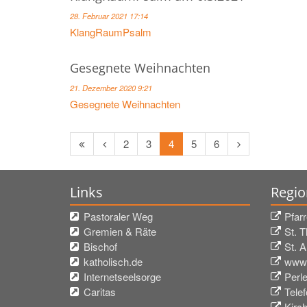
28. Februar 2021 17:14
KlangRaumPsalm
Gesegnete Weihnachten
21. Dezember 2020 9:21
Gesegnete Weihnachten
Erste
Vorherige
Nächste
2
3
4
5
6
Seite
Seite
Seite
Links
Regio
Pastoraler Weg
Pfar
Gremien & Räte
St. 
Bischof
St. 
katholisch.de
www.
Internetseelsorge
Perl
Caritas
Tele
Kirc