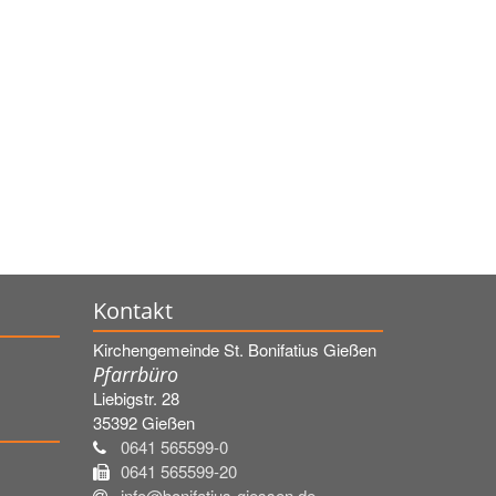
Kontakt
Kirchengemeinde St. Bonifatius Gießen
Pfarrbüro
Liebigstr. 28
35392
Gießen
0641 565599-0
0641 565599-20
info@bonifatius-giessen.de