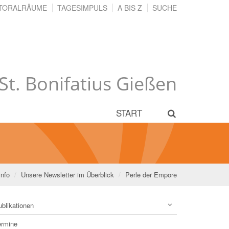
TORALRÄUME
TAGESIMPULS
A BIS Z
SUCHE
 St. Bonifatius Gießen
START
Info
Unsere Newsletter im Überblick
Perle der Empore
blikationen
ermine