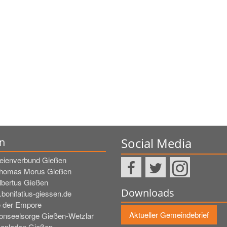
Social Media
n
reienverbund Gießen
Thomas Morus Gießen
Albertus Gießen
Downloads
bonifatius-giessen.de
e der Empore
Aktueller Gemeindebrief
fonseelsorge Gießen-Wetzlar
henladen Gießen