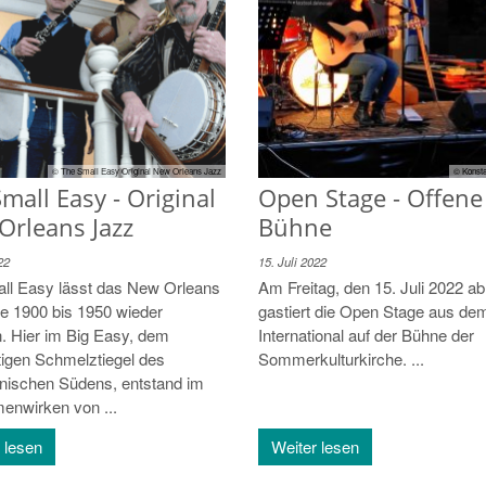
© The Small Easy Original New Orleans Jazz
© Konsta
mall Easy - Original
Open Stage - Offene
Orleans Jazz
Bühne
22
15. Juli 2022
ll Easy lässt das New Orleans
Am Freitag, den 15. Juli 2022 ab
re 1900 bis 1950 wieder
gastiert die Open Stage aus de
n. Hier im Big Easy, dem
International auf der Bühne der
tigen Schmelztiegel des
Sommerkulturkirche. ...
nischen Südens, entstand im
nwirken von ...
 lesen
Weiter lesen