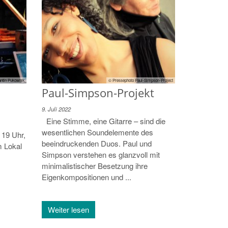
ntin Pukownik
© Pressephoto Paul-Simpson-Project
Paul-Simpson-Projekt
9. Juli 2022
Eine Stimme, eine Gitarre – sind die
wesentlichen Soundelemente des
 19 Uhr,
beeindruckenden Duos. Paul und
m Lokal
Simpson verstehen es glanzvoll mit
minimalistischer Besetzung ihre
Eigenkompositionen und ...
Weiter lesen