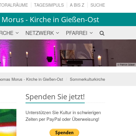
TORALRÄUME
TAGESIMPULS
A BIS Z
SUCHE
 Morus - Kirche in Gießen-Ost
IRCHE
NETZWERK
PFARREI
© Patrick Gläser
homas Morus - Kirche in Gießen-Ost
Sommerkulturkirche
Spenden Sie jetzt!
Unterstützen Sie Kultur in schwierigen
Zeiten per PayPal oder Überweisung!