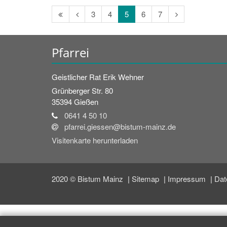
Erste
Vorherige
Nächste
3
4
5
6
7
Seite
Seite
Seite
Pfarrei
Geistlicher Rat
Erik
Wehner
Grünberger Str. 80
35394
Gießen
0641 4 50 10
pfarrei.giessen@bistum-mainz.de
Visitenkarte herunterladen
2020 © Bistum Mainz
Sitemap
Impressum
Dat