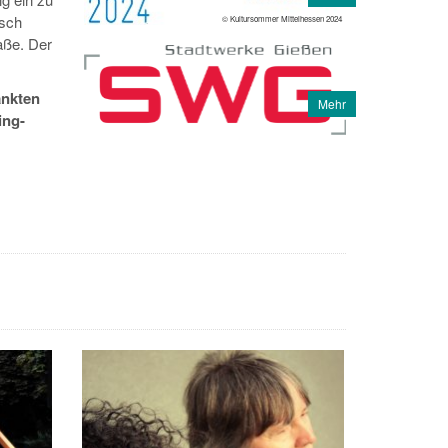
isch
© Kultursommer Mittelhessen 2024
aße. Der
änkten
Mehr
ing-