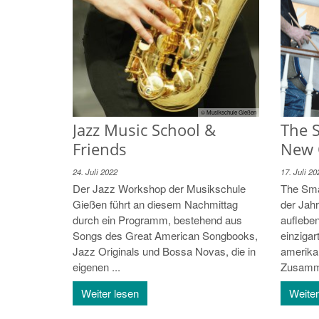
© Musikschule Gießen
Jazz Music School &
The S
Friends
New 
24. Juli 2022
17. Juli 20
Der Jazz Workshop der Musikschule
The Sma
Gießen führt an diesem Nachmittag
der Jah
durch ein Programm, bestehend aus
auflebe
Songs des Great American Songbooks,
einzigar
Jazz Originals und Bossa Novas, die in
amerika
eigenen ...
Zusamme
Weiter lesen
Weiter