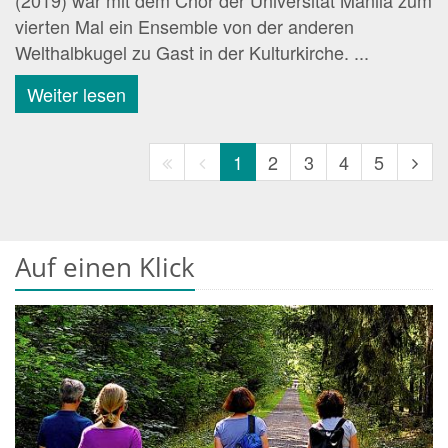
(2019) war mit dem Chor der Universität Manila zum
vierten Mal ein Ensemble von der anderen
Welthalbkugel zu Gast in der Kulturkirche. ...
Weiter lesen
resolvedTitle
resolvedTitle
resolvedTitle
resolvedTitle
resolvedTitle
resolvedTitle
resolvedT
reso
1
2
3
4
5
Auf einen Klick