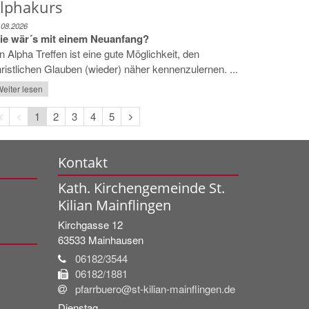
lphakurs
.08.2026
ie wär´s mit einem Neuanfang?
n Alpha Treffen ist eine gute Möglichkeit, den
ristlichen Glauben (wieder) näher kennenzulernen. ...
eiter lesen
Erste
Vorherige
Nächste
1
2
3
4
5
Seite
Seite
Seite
Kontakt
Kath. Kirchengemeinde St.
Kilian Mainflingen
Kirchgasse 12
63533
Mainhausen
06182/3544
06182/1881
pfarrbuero@st-kilian-mainflingen.de
Dienstag