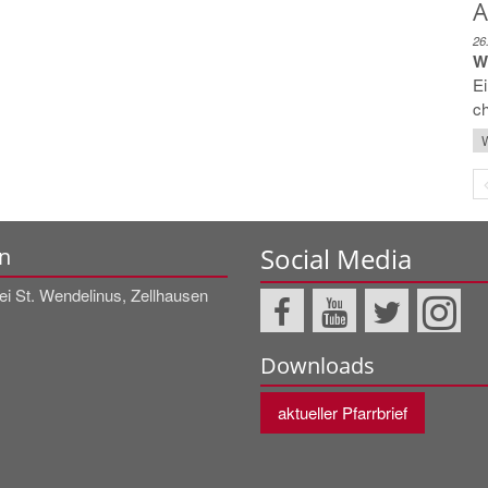
A
26
W
Ei
ch
W
Social Media
n
ei St. Wendelinus, Zellhausen
Downloads
aktueller Pfarrbrief