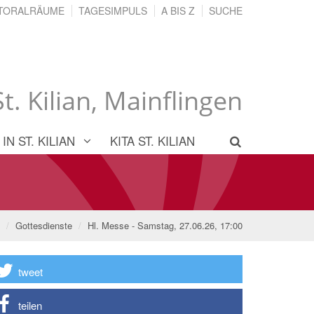
TORALRÄUME
TAGESIMPULS
A BIS Z
SUCHE
St. Kilian, Mainflingen
IN ST. KILIAN
KITA ST. KILIAN
Gottesdienste
Hl. Messe - Samstag, 27.06.26, 17:00
tweet
teilen