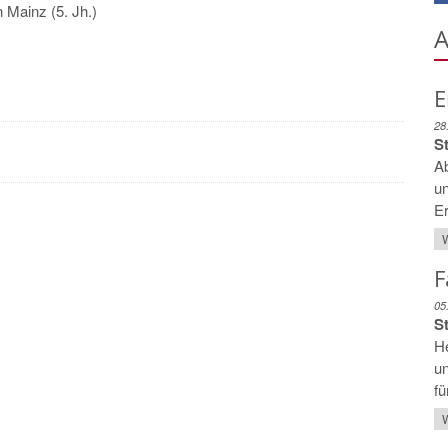
 Mainz (5. Jh.)
A
E
28
St
Ab
un
Er
W
F
05
St
He
un
fü
W