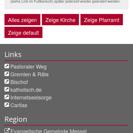
(siehe Link im Fußbereich) später jederzeit wieder geändert werden.
Alles zeigen
Zeige Kirche
Zeige Pfarramt
Zeige default
Links
Pastoraler Weg
Gremien & Räte
Bischof
katholisch.de
Internetseelsorge
Caritas
Region
Evangelische Gemeinde Messel