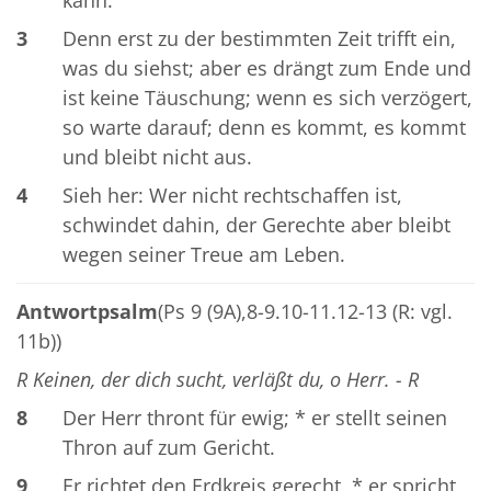
3
Denn erst zu der bestimmten Zeit trifft ein,
was du siehst; aber es drängt zum Ende und
ist keine Täuschung; wenn es sich verzögert,
so warte darauf; denn es kommt, es kommt
und bleibt nicht aus.
4
Sieh her: Wer nicht rechtschaffen ist,
schwindet dahin, der Gerechte aber bleibt
wegen seiner Treue am Leben.
Antwortpsalm
(Ps 9 (9A),8-9.10-11.12-13 (R: vgl.
11b))
R Keinen, der dich sucht, verläßt du, o Herr. - R
8
Der Herr thront für ewig; * er stellt seinen
Thron auf zum Gericht.
9
Er richtet den Erdkreis gerecht, * er spricht