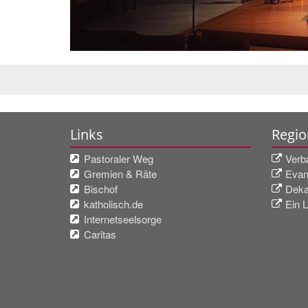
Links
Regio
Pastoraler Weg
Verb
Gremien & Räte
Evan
Bischof
Deka
katholisch.de
Ein L
Internetseelsorge
Caritas