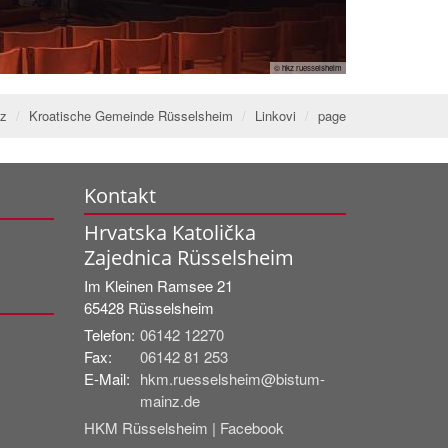
© hkz ruesselsheim
nz
Kroatische Gemeinde Rüsselsheim
Linkovi
page
Kontakt
Hrvatska Katolička
Zajednica Rüsselsheim
Im Kleinen Ramsee 21
65428
Rüsselsheim
Telefon:
06142 12270
Fax:
06142 81 253
E-Mail:
hkm.ruesselsheim@bistum-
mainz.de
HKM Rüsselsheim | Facebook