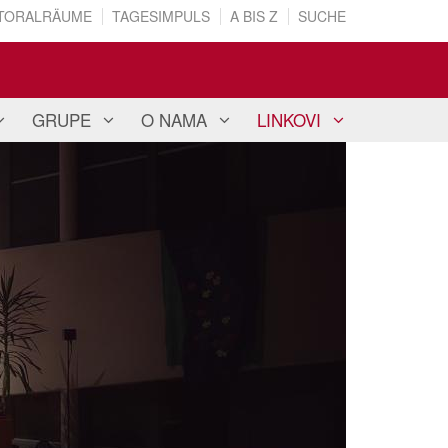
TORALRÄUME
TAGESIMPULS
A BIS Z
SUCHE
GRUPE
O NAMA
LINKOVI