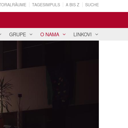
TORALRÄUME
TAGESIMPULS
A BIS Z
SUCHE
GRUPE
O NAMA
LINKOVI