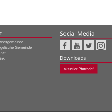
Social Media
n
andsgemeinde
gelische Gemeinde
nat
Downloads
ink
aktueller Pfarrbrief