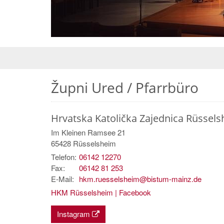
Župni Ured / Pfarrbüro
Hrvatska Katolička Zajednica Rüssel
Im Kleinen Ramsee 21
65428
Rüsselsheim
Telefon:
06142 12270
Fax:
06142 81 253
E-Mail:
hkm.ruesselsheim@bistum-mainz.de
HKM Rüsselsheim | Facebook
Instagram