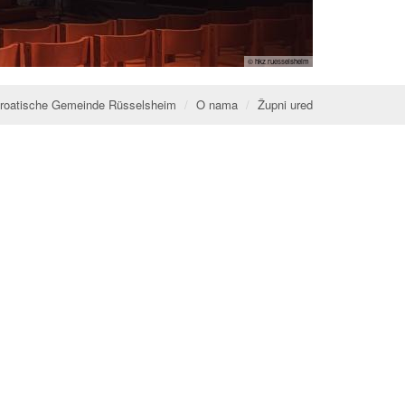
© hkz ruesselsheim
roatische Gemeinde Rüsselsheim
O nama
Župni ured