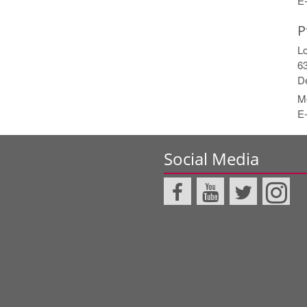
E-
P
L
6
D
Mo
E-
Social Media