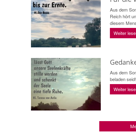
Aus dem Son
Reich hört u
diesem Mensc
Weiter les
Gedanke
Aus dem Sonn
beladen seid! 
Weiter les
Me