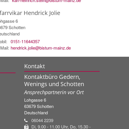
Mail:
karl-heinrich.stein@bistum-mainz.de
farrvikar
Hendrick
Jolie
ohgasse 6
3679
Schotten
eutschland
bil:
0151-11644357
Mail:
hendrick.jolie@bistum-mainz.de
Kontakt
Kontaktbüro Gedern,
Wenings und Schotten
Ansprechpartnerin vor Ort
Lohgasse 6
63679
Schotten
Deutschland
06044 2239
Di, 9.00 - 11.00 Uhr, Do, 15.30 -