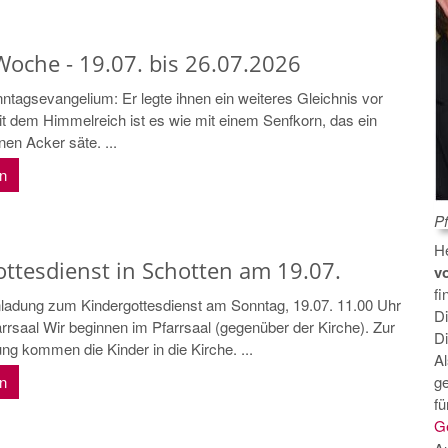
Woche - 19.07. bis 26.07.2026
tagsevangelium: Er legte ihnen ein weiteres Gleichnis vor
it dem Himmelreich ist es wie mit einem Senfkorn, das ein
en Acker säte. ...
en
Pf
H
ttesdienst in Schotten am 19.07.
v
fi
nladung zum Kindergottesdienst am Sonntag, 19.07. 11.00 Uhr
D
rrsaal Wir beginnen im Pfarrsaal (gegenüber der Kirche). Zur
Di
ng kommen die Kinder in die Kirche. ...
A
en
g
fü
G