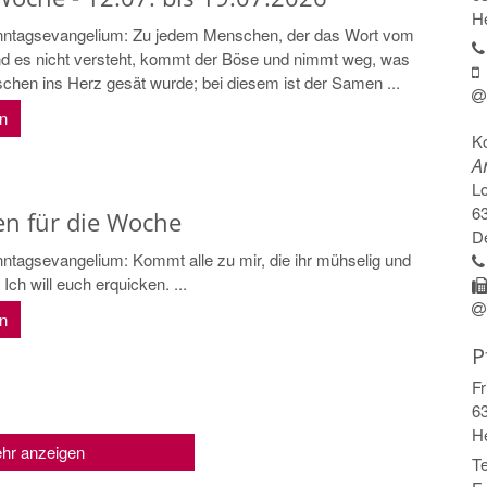
H
ntagsevangelium: Zu jedem Menschen, der das Wort vom
nd es nicht versteht, kommt der Böse und nimmt weg, was
hen ins Herz gesät wurde; bei diesem ist der Samen ...
en
K
A
L
6
n für die Woche
D
tagsevangelium: Kommt alle zu mir, die ihr mühselig und
Ich will euch erquicken. ...
en
P
Fr
6
H
hr anzeigen
Te