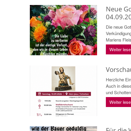
Neue Go
04.09.2
Die neue Got
Verkündigung
Mariens Fleis
Weiter les
Vorscha
Herzliche Ei
Auch in dies
und Schotten 
Weiter les
Für die 