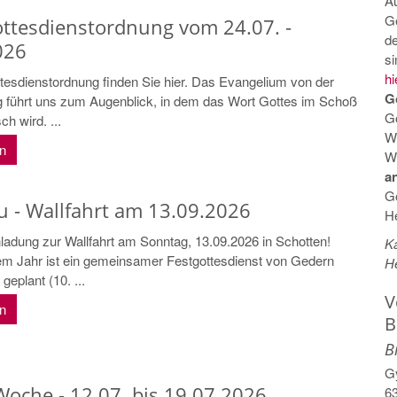
A
G
ttesdienstordnung vom 24.07. -
d
026
s
hi
tesdienstordnung finden Sie hier. Das Evangelium von der
G
 führt uns zum Augenblick, in dem das Wort Gottes im Schoß
G
ch wird. ...
W
en
Wi
a
Go
u - Wallfahrt am 13.09.2026
He
nladung zur Wallfahrt am Sonntag, 13.09.2026 in Schotten!
Ka
em Jahr ist ein gemeinsamer Festgottesdienst von Gedern
He
geplant (10. ...
V
en
B
B
G
Woche - 12.07. bis 19.07.2026
6