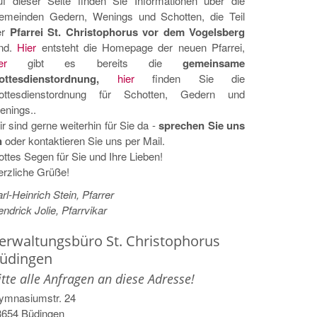
uf dieser Seite finden Sie Informationen über die
emeinden Gedern, Wenings und Schotten, die Teil
er
Pfarrei St. Christophorus vor dem Vogelsberg
ind.
Hier
entsteht die Homepage der neuen Pfarrei,
er
gibt es bereits die
gemeinsame
ottesdienstordnung,
hier
finden Sie die
ottesdienstordnung für Schotten, Gedern und
enings..
r sind gerne weiterhin für Sie da -
sprechen Sie uns
n
oder kontaktieren Sie uns per Mail.
ttes Segen für Sie und Ihre Lieben!
rzliche Grüße!
rl-Heinrich Stein, Pfarrer
ndrick Jolie, Pfarrvikar
erwaltungsbüro St. Christophorus
üdingen
itte alle Anfragen an diese Adresse!
ymnasiumstr. 24
3654
Büdingen