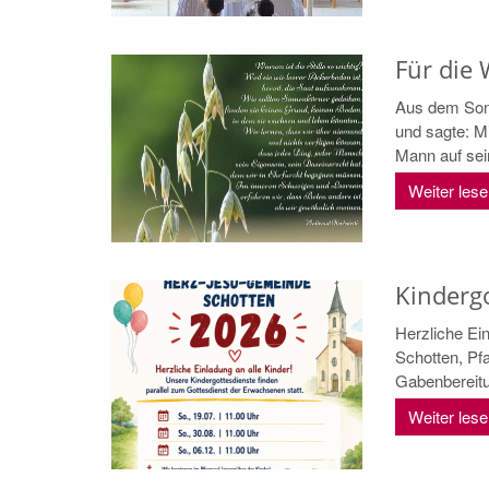
Für die 
Aus dem Sonn
und sagte: M
Mann auf sein
Weiter les
Kindergo
Herzliche Ei
Schotten, Pfa
Gabenbereitu
Weiter les