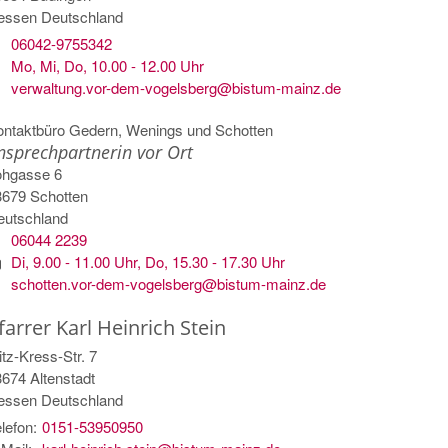
essen
Deutschland
06042-9755342
Mo, Mi, Do, 10.00 - 12.00 Uhr
verwaltung.vor-dem-vogelsberg@bistum-mainz.de
ontaktbüro Gedern, Wenings und Schotten
nsprechpartnerin vor Ort
ohgasse 6
3679
Schotten
eutschland
06044 2239
Di, 9.00 - 11.00 Uhr, Do, 15.30 - 17.30 Uhr
schotten.vor-dem-vogelsberg@bistum-mainz.de
farrer
Karl Heinrich
Stein
itz-Kress-Str. 7
3674
Altenstadt
essen
Deutschland
lefon:
0151-53950950