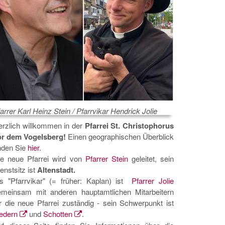
arrer Karl Heinz Stein / Pfarrvikar Hendrick Jolie
erzlich willkommen in der
Pfarrei St. Christophorus
or dem Vogelsberg!
Einen geographischen Überblick
nden Sie
hier.
ie neue Pfarrei wird von
Pfarrer Stein
geleitet, sein
enstsitz ist
Altenstadt.
ls "Pfarrvikar" (= früher: Kaplan) ist
Pfarrer Jolie
emeinsam mit anderen hauptamtlichen Mitarbeitern
r die neue Pfarrei zuständig - sein Schwerpunkt ist
edern
und
Schotten
.