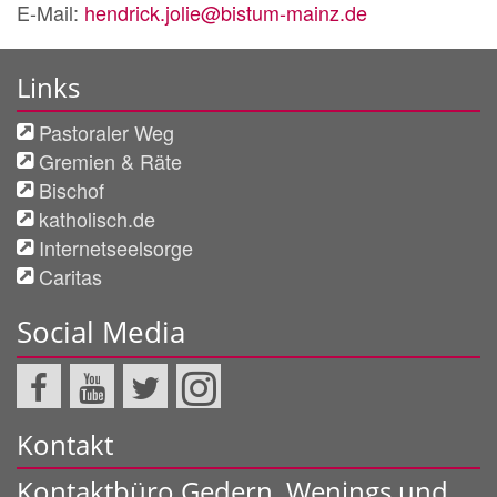
E-Mail:
hendrick.jolie@bistum-mainz.de
Links
Pastoraler Weg
Gremien & Räte
Bischof
katholisch.de
Internetseelsorge
Caritas
Social Media
Kontakt
Kontaktbüro Gedern, Wenings und