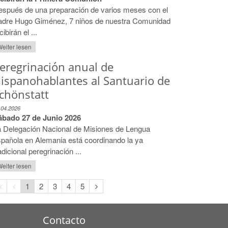
espués de una preparación de varios meses con el
adre Hugo Giménez, 7 niños de nuestra Comunidad
cibirán el ...
eiter lesen
eregrinación anual de
ispanohablantes al Santuario de
chönstatt
.04.2026
ábado 27 de Junio 2026
a Delegación Nacional de Misiones de Lengua
pañola en Alemania está coordinando la ya
adicional peregrinación ...
eiter lesen
Erste
Vorherige
Nächste
1
2
3
4
5
Seite
Seite
Seite
Contacto