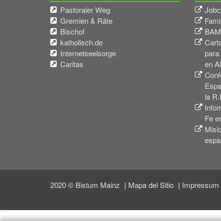
Pastoraler Weg
Jobc
Gremien & Räte
Fami
Bischof
BAMF
katholisch.de
Carta
Internetseelsorge
para
Caritas
en A
Conf
Espa
la R.
Infor
Fe e
Misi
espa
2020 © Bistum Mainz
Mapa del Sitio
Impressum