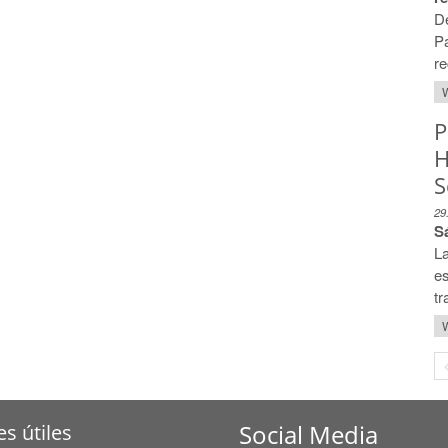
D
P
re
W
P
H
S
29
S
L
es
tr
W
Social Media
es útiles