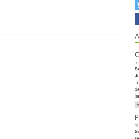
A
C
30
S
Ju
To
de
ja
W
P
29
S
r