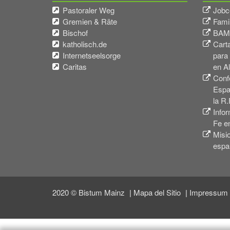
Pastoraler Weg
Jobc
Gremien & Räte
Fami
Bischof
BAMF
katholisch.de
Carta
Internetseelsorge
para
Caritas
en A
Conf
Espa
la R.
Infor
Fe e
Misi
espa
2020 © Bistum Mainz
Mapa del Sitio
Impressum