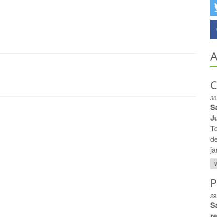
A
C
30
S
Ju
To
de
ja
W
P
29
S
r