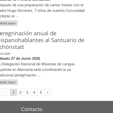
espués de una preparación de varios meses con el
adre Hugo Giménez, 7 niños de nuestra Comunidad
cibirán el ...
eiter lesen
eregrinación anual de
ispanohablantes al Santuario de
chönstatt
.04.2026
ábado 27 de Junio 2026
a Delegación Nacional de Misiones de Lengua
pañola en Alemania está coordinando la ya
adicional peregrinación ...
eiter lesen
Erste
Vorherige
Nächste
1
2
3
4
5
Seite
Seite
Seite
Contacto