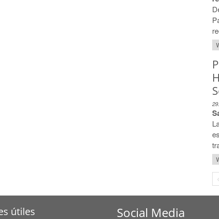
D
P
re
W
P
H
S
29
S
L
es
tr
W
Social Media
es útiles