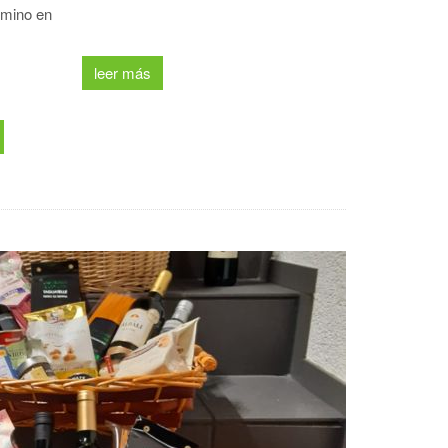
rmino en
leer más