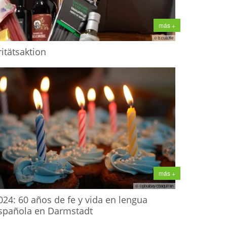
más +
© b.cuautle
ritätsaktion
más +
© ©pixabay/cbaquiran
024: 60 años de fe y vida en lengua
spañola en Darmstadt