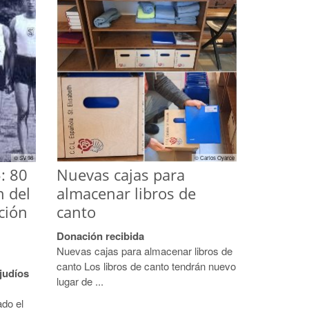
© SV 98
© Carlos Oyarce
: 80
Nuevas cajas para
n del
almacenar libros de
ción
canto
Donación recibida
Nuevas cajas para almacenar libros de
canto Los libros de canto tendrán nuevo
judíos
lugar de ...
ado el