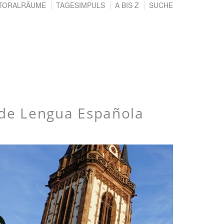
TORALRÄUME
TAGESIMPULS
A BIS Z
SUCHE
de Lengua Española