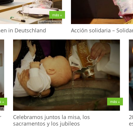
más +
© ©pixabay/tania1974
nen in Deutschland
Acción solidaria – Solida
más +
s +
 DA
Celebramos juntos la misa, los
2
r
sacramentos y los jubileos
e