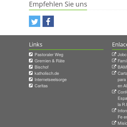
Empfehlen Sie uns
Links
Enlac
Pastoraler Weg
Jobc
Gremien & Räte
Fami
Bischof
BAMF
katholisch.de
Carta
Internetseelsorge
para
Caritas
en A
Conf
Espa
la R.
Infor
Fe e
Misi