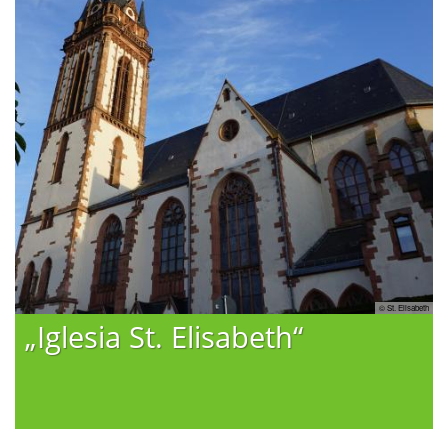
ter
© St. Elisabeth
„Iglesia St. Elisabeth“