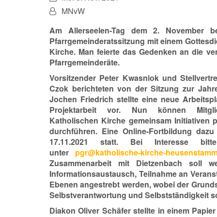
Von:
MNvW
Am Allerseelen-Tag dem 2. November b
Pfarrgemeinderatssitzung mit einem Gottesdi
Kirche. Man feierte das Gedenken an die ve
Pfarrgemeinderäte.
Vorsitzender Peter Kwasniok und Stellvertre
Czok berichteten von der Sitzung zur Jahr
Jochen Friedrich stellte eine neue Arbeitspl
Projektarbeit vor. Nun können Mitgl
Katholischen Kirche gemeinsam Initiativen 
durchführen. Eine Online-Fortbildung dazu
17.11.2021 statt. Bei Interesse bit
unter
pgr@katholische-kirche-
heusenstamm
Zusammenarbeit mit Dietzenbach soll wei
Informationsaustausch, Teilnahme an Veranst
Ebenen angestrebt werden, wobei der Grundsat
Selbstverantwortung und Selbstständigkeit sow
Diakon Oliver Schäfer stellte in einem Papie