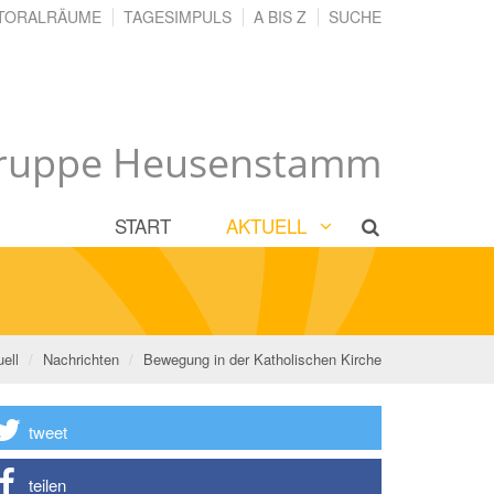
TORALRÄUME
TAGESIMPULS
A BIS Z
SUCHE
gruppe Heusenstamm
START
AKTUELL
ell
Nachrichten
Bewegung in der Katholischen Kirche
tweet
teilen