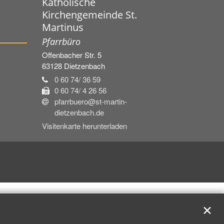
Katholische
Kirchengemeinde St.
Martinus
Pfarrbüro
Offenbacher Str. 5
63128
Dietzenbach
0 60 74/ 36 59
0 60 74/ 4 26 56
pfarrbuero@st-martin-
dietzenbach.de
Visitenkarte herunterladen
✕