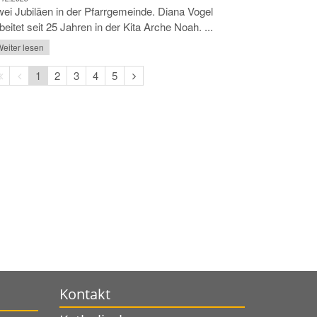
ei Jubiläen in der Pfarrgemeinde. Diana Vogel
beitet seit 25 Jahren in der Kita Arche Noah. ...
eiter lesen
Erste
Vorherige
Nächste
1
2
3
4
5
Seite
Seite
Seite
Kontakt