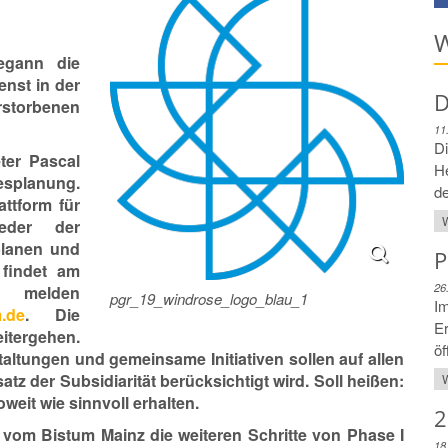
W
egann die
enst in der
D
rstorbenen
11
Di
ter Pascal
H
esplanung.
de
attform für
W
ieder der
planen und
P
 findet am
26
te melden
pgr_19_windrose_logo_blau_1
Im
.de
. Die
Er
tergehen.
öf
altungen und gemeinsame Initiativen sollen auf allen
z der Subsidiarität berücksichtigt wird. Soll heißen:
W
eit wie sinnvoll erhalten.
2
r vom Bistum Mainz die weiteren Schritte von Phase I
18