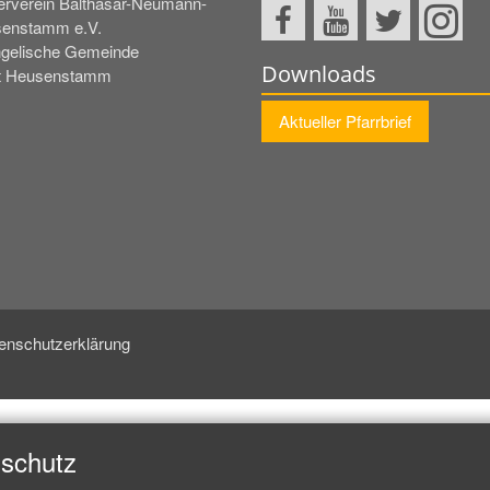
erverein Balthasar-Neumann-
enstamm e.V.
gelische Gemeinde
Downloads
t Heusenstamm
Aktueller Pfarrbrief
enschutzerklärung
nschutz