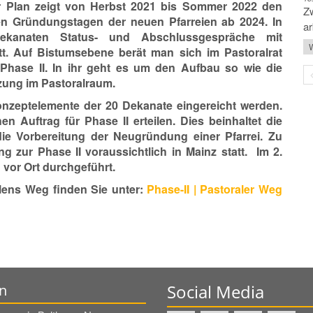
r Plan zeigt von Herbst 2021 bis Sommer 2022 den
Zw
hen Gründungstagen der neuen Pfarreien ab 2024. In
ar
kanaten Status- und Abschlussgespräche mit
W
tt. Auf Bistumsebene berät man sich im Pastoralrat
hase II. In ihr geht es um den Aufbau so wie die
zung im Pastoralraum.
nzeptelemente der 20 Dekanate eingereicht werden.
en Auftrag für Phase II erteilen. Dies beinhaltet die
ie Vorbereitung der Neugründung einer Pfarrei. Zu
ng zur Phase II voraussichtlich in Mainz statt. Im 2.
vor Ort durchgeführt.
alens Weg finden Sie unter:
Phase-II | Pastoraler Weg
Social Media
n