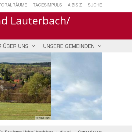
TORALRÄUME
TAGESIMPULS
A BIS Z
SUCHE
nd Lauterbach/
R ÜBER UNS
UNSERE GEMEINDEN
© A.F.
St. Bonifatius Hoher Vogelsberg
Aktuell
Gottesdienste