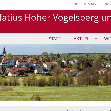
BISTUM MAINZ
PAS
ifatius Hoher Vogelsberg u
START
AKTUELL
WI
Bistum Mainz
Pfarrgruppe 