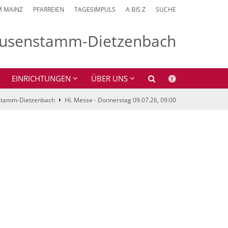
M MAINZ
PFARREIEN
TAGESIMPULS
A BIS Z
SUCHE
 Heusenstamm-Dietzenbach
EINRICHTUNGEN
ÜBER UNS
nstamm-Dietzenbach
Hl. Messe - Donnerstag 09.07.26, 09:00