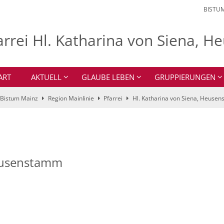
BISTU
arrei Hl. Katharina von Siena,
ART
AKTUELL
GLAUBE LEBEN
GRUPPIERUNGEN
Bistum Mainz
Region Mainlinie
Pfarrei
Hl. Katharina von Siena, Heuse
eusenstamm