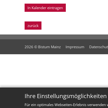
In Kalender eintragen
zurück
2026 © Bistum Mainz
Impressum
Datenschut
Ihre Einstellungsmöglichkeite
Für ein optimales Webseiten-Erlebnis verwenden w