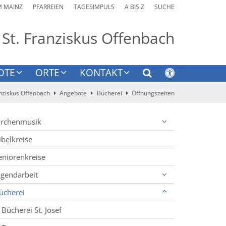
M MAINZ
PFARREIEN
TAGESIMPULS
A BIS Z
SUCHE
 St. Franziskus Offenbach
OTE
ORTE
KONTAKT
anziskus Offenbach
Angebote
Bücherei
Öffnungszeiten
irchenmusik
ibelkreise
eniorenkreise
ugendarbeit
ücherei
Bücherei St. Josef