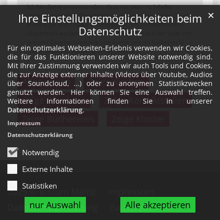
Ich bin damit einverstanden, dass mir externe Inhalte
✕
angezeigt werden. Damit können personenbezogene Daten,
Ihre Einstellungsmöglichkeiten beim
IP-Adresse und Cookie-Informationen an Drittplattformen
Datenschutz
übermittelt werden. Diese Einstellung kann auf der Seite mit
unserer Datenschutzerklärung (siehe Link im Fußbereich)
Für ein optimales Webseiten-Erlebnis verwenden wir Cookies,
später jederzeit wieder geändert werden.
die für das Funktionieren unserer Website notwendig sind.
Mit Ihrer Zustimmung verwenden wir auch Tools und Cookies,
die zur Anzeige externer Inhalte (Videos über Youtube, Audios
Alles zeigen
Zeige Kirchen
über Soundcloud, ...) oder zu anonymen Statistikzwecken
genutzt werden. Hier können Sie eine Auswahl treffen.
Zeige Pfarrbüro
Zeige Kontaktstellen
Weitere Informationen finden Sie in unserer
Datenschutzerklärung
.
Zeige Büchereien
Zeige Kloster
Impressum
Datenschutzerklärung
Notwendig
Externe Inhalte
Statistiken
2025 © Bistum Mainz
Impressum
nur Auswahl
Alle akzeptieren
Datenschutzerklärung
Barrierefreiheit