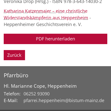
Veronika Drop (Hrsg.) - ISBN 978-3-643-14030-2
Katharina Katzenmaier – eine christliche
Widerstandskämpferin aus Heppenheim
-
Heppenheimer Geschichtsverein e. V.
PDF herunterladen
Zurück
Pfarrbüro
Hl. Marianne Cope, Heppenheim
Telefon:
06252 93090
E-Mail:
pfarrei.heppenheim@bistum-mainz.de