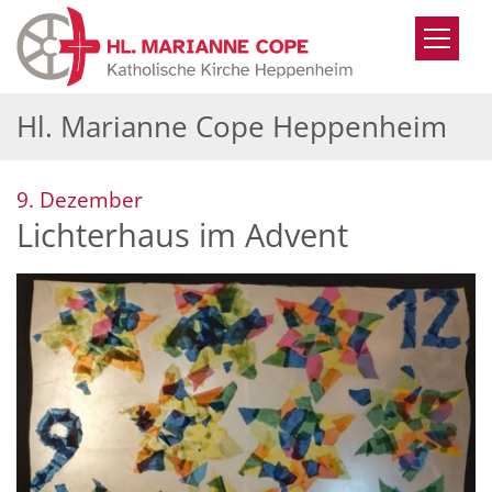
Zum Inhalt springen
Hl. Marianne Cope Heppenheim
:
9. Dezember
Lichterhaus im Advent