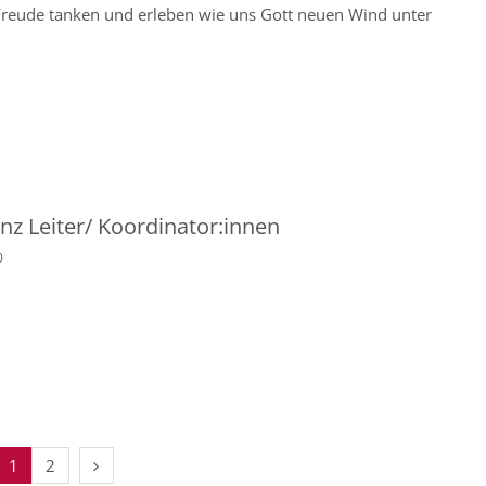
 Freude tanken und erleben wie uns Gott neuen Wind unter
nz Leiter/ Koordinator:innen
0
rige Seite
Nächste Seite
1
2