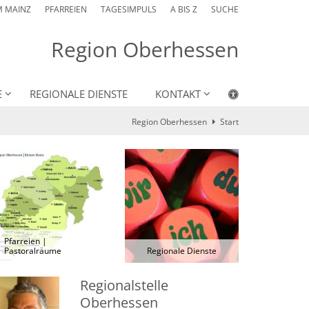
M MAINZ
PFARREIEN
TAGESIMPULS
A BIS Z
SUCHE
Region Oberhessen
E
REGIONALE DIENSTE
KONTAKT
Region Oberhessen
Start
Pfarreien |
Pastoralräume
Regionale Dienste
Regionalstelle
Oberhessen