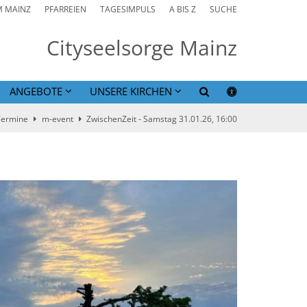
M MAINZ
PFARREIEN
TAGESIMPULS
A BIS Z
SUCHE
Cityseelsorge Mainz
ANGEBOTE
UNSERE KIRCHEN
Termine
m-event
ZwischenZeit - Samstag 31.01.26, 16:00