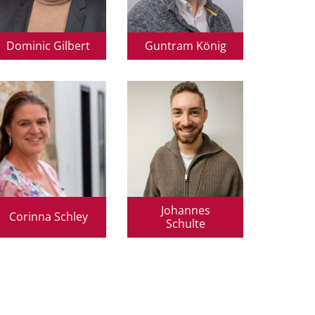
Dominic Gilbert
Guntram König
Johannes
Corinna Schley
Schulte