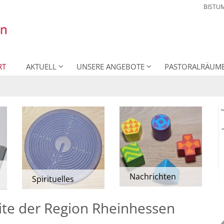
BISTU
RT
AKTUELL
UNSERE ANGEBOTE
PASTORALRÄUM
Nachrichten
Spirituelles
te der Region Rheinhessen