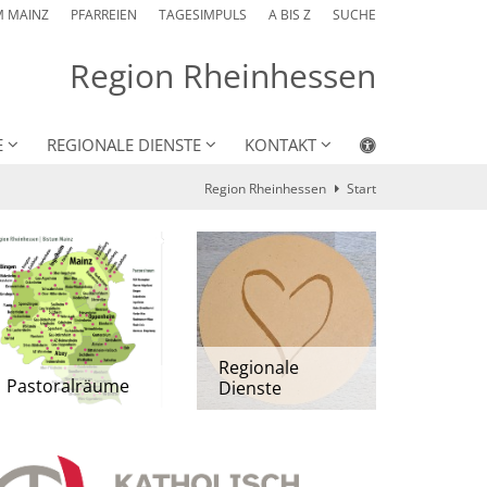
M MAINZ
PFARREIEN
TAGESIMPULS
A BIS Z
SUCHE
Region Rheinhessen
E
REGIONALE DIENSTE
KONTAKT
Region Rheinhessen
Start
Regionale
Pastoralräume
Dienste