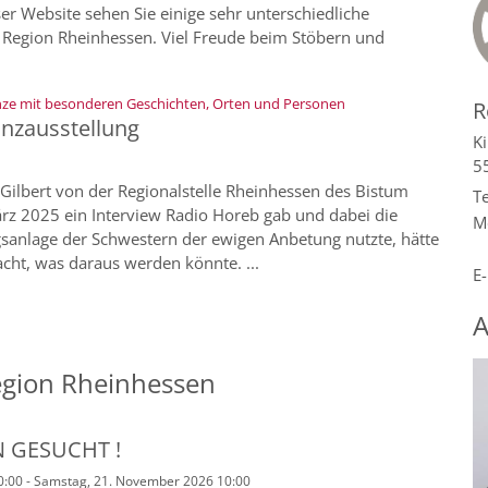
er Website sehen Sie einige sehr unterschiedliche
r Region Rheinhessen. Viel Freude beim Stöbern und
:
ze mit besonderen Geschichten, Orten und Personen
R
nzausstellung
Ki
5
Gilbert von der Regionalstelle Rheinhessen des Bistum
Te
rz 2025 ein Interview Radio Horeb gab und dabei die
M
sanlage der Schwestern der ewigen Anbetung nutzte, hätte
acht, was daraus werden könnte. ...
E-
A
egion Rheinhessen
N GESUCHT !
0:00 - Samstag, 21. November 2026 10:00