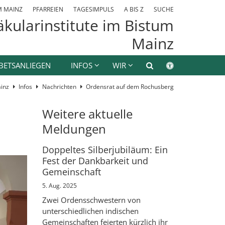
M MAINZ
PFARREIEN
TAGESIMPULS
A BIS Z
SUCHE
kularinstitute im Bistum
Mainz
BETSANLIEGEN
INFOS
WIR
inz
Infos
Nachrichten
Ordensrat auf dem Rochusberg
Weitere aktuelle
Meldungen
Doppeltes Silberjubiläum: Ein
Fest der Dankbarkeit und
Gemeinschaft
5. Aug. 2025
Zwei Ordensschwestern von
unterschiedlichen indischen
Gemeinschaften feierten kürzlich ihr