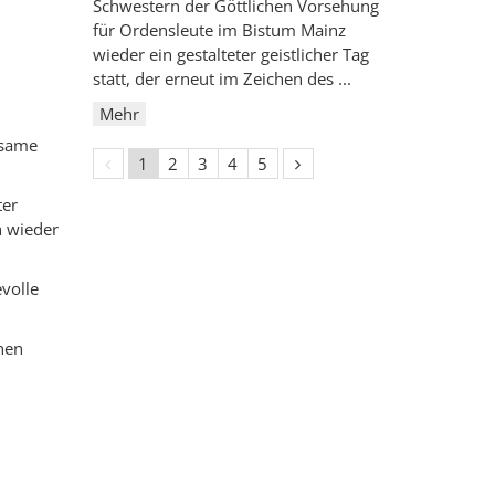
n
Schwestern der Göttlichen Vorsehung
für Ordensleute im Bistum Mainz
wieder ein gestalteter geistlicher Tag
statt, der erneut im Zeichen des ...
Mehr
nsame
Vorherige Seite
Nächste Seite
1
2
3
4
5
ter
h wieder
volle
nen