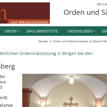
BISTU
Orden und Sä
ORDEN
SÄKULARINSTITUTE
ORDENSLEBEN
GE
Glaube
Orden und Säkularinstitute im Bistum Ma
jährlichen Ordensratssitzung in Bingen bei den
sberg
der
aus
d
rdt.
Belange