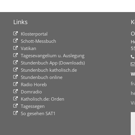
Links
K
O
Klosterportal
Schott-Messbuch
H
Vatikan
5
Tagesevangelium u. Auslegung
Stundenbuch App (Downloads)
Stundenbuch katholisch.de
W
Stundenbuch online
f
Radio Horeb
Domradio
h
Katholisch.de: Orden
V
Tagessegen
So gesehen SAT1