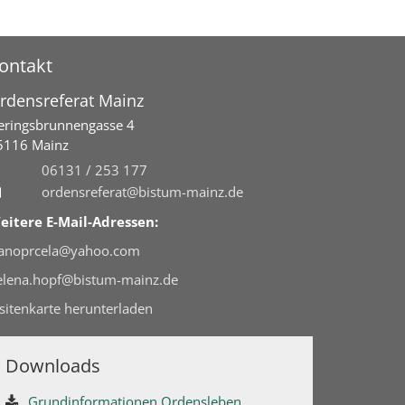
ontakt
rdensreferat Mainz
eringsbrunnengasse 4
5116
Mainz
06131 / 253 177
ordensreferat@bistum-mainz.de
eitere E-Mail-Adressen:
ranoprcela@yahoo.com
elena.hopf@bistum-mainz.de
isitenkarte herunterladen
Downloads
Grundinformationen Ordensleben