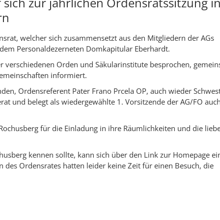
 sich zur jährlichen Ordensratssitzung i
rn
nsrat, welcher sich zusammensetzt aus den Mitgliedern der AGs
dem Personaldezerneten Domkapitular Eberhardt.
der verschiedenen Orden und Säkularinstitute besprochen, gemei
emeinschaften informiert.
nden, Ordensreferent Pater Frano Prcela OP, auch wieder Schwes
rat und belegt als wiedergewählte 1. Vorsitzende der AG/FO auc
ochusberg für die Einladung in ihre Räumlichkeiten und die liebe
usberg kennen sollte, kann sich über den Link zur Homepage ei
 des Ordensrates hatten leider keine Zeit für einen Besuch, die