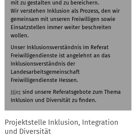
mit zu gestalten und zu bereichern.
Wir verstehen Inklusion als Prozess, den wir
gemeinsam mit unseren Freiwilligen sowie
Einsatzstellen immer weiter beschreiten
wollen.
Unser Inklusionsverständnis im Referat
Freiwilligendienste ist angelehnt an das
Inklusionsverständnis der
Landesarbeitsgemeinschaft
Freiwilligendienste Hessen.
Hier
sind unsere Referatsgebote zum Thema
Inklusion und Diversität zu finden.
Projektstelle Inklusion, Integration
und Diversität