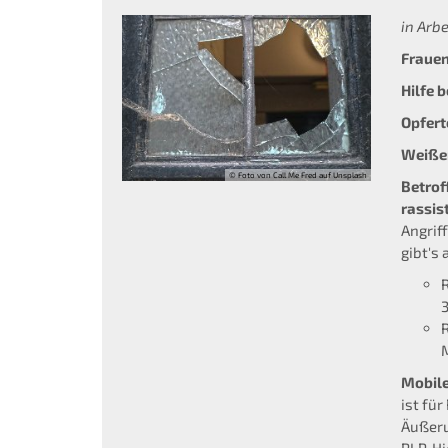
in Arbei
Fraue
Hilfe 
Opfert
Weiße
© Foto von Call Me Fred auf Unsplash
Betrof
rassis
Angrif
gibt's 
Mobile
ist fü
Äußeru