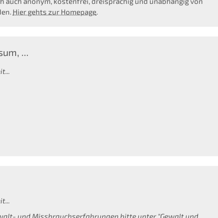
 auch anonym, kostenfrei, dreisprachig und unabhängig von
den.
Hier gehts zur Homepage
.
um, ...
t...
t...
walt- und Missbrauchserfahrungen bitte unter "Gewalt und