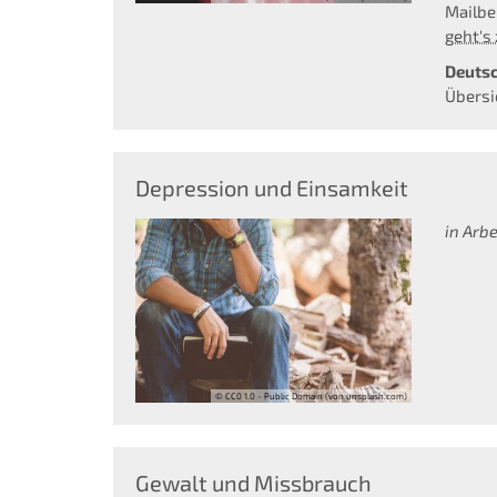
Mailbe
geht's
Deutsc
Übersi
Depression und Einsamkeit
in Arbei
© CC0 1.0 - Public Domain (von unsplash.com)
Gewalt und Missbrauch