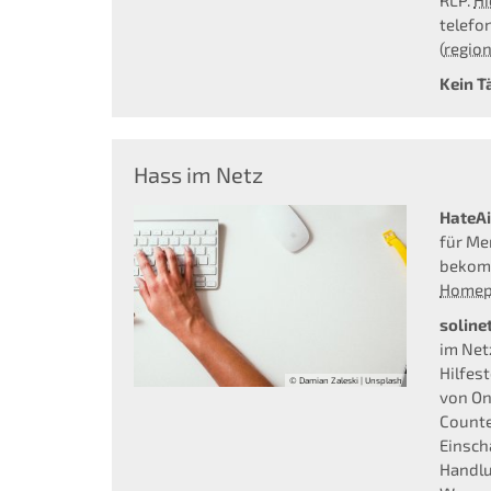
RLP.
Hi
telefo
(
regio
Kein T
Hass im Netz
HateA
für Me
bekomm
Homep
soline
im Net
Hilfes
© Damian Zaleski | Unsplash
von On
Counte
Einsch
Handlu