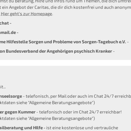
st du Beratung, Hilfe und Infos rund um Themen, die dich umtre
st ein Angebot der Caritas, die dir dich kostenfrei und auch anony
.
Hier geht's zur Homepage
.
chat -
mail.de -
e Hilfestelle Sorgen und Probleme von Sorgen-Tagebuch e.V.
-
on Bundesverband der Angehörigen psychisch Kranker
-
t...
nseelsorge
- telefonisch, per Mail oder auch im Chat 24/7 erreichb
ktdaten siehe "Allgemeine Beratungsangebote")
r gegen Kummer
- telefonisch oder im Chat 24/7 erreichbar!
ktdaten siehe "Allgemeine Beratungsangebote")
ilberatung und HIlfe -
ist eine kostenlose und vertrauliche