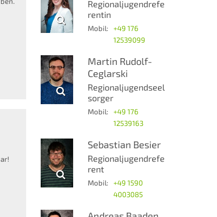
iben.
Regionaljugendrefe
m
rentin
Mobil:
+49 176
12539099
Martin
Rudolf-
Ceglarski
Regionaljugendseel
sorger
Mobil:
+49 176
12539163
Sebastian
Besier
Regionaljugendrefe
ar!
rent
Mobil:
+49 1590
4003085
Andreas
Baaden