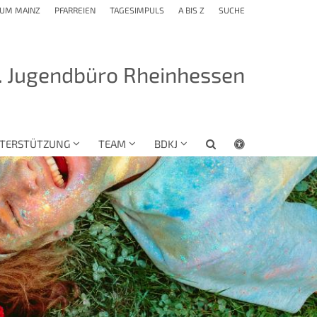
TUM MAINZ
PFARREIEN
TAGESIMPULS
A BIS Z
SUCHE
. Jugendbüro Rheinhessen
TERSTÜTZUNG
TEAM
BDKJ