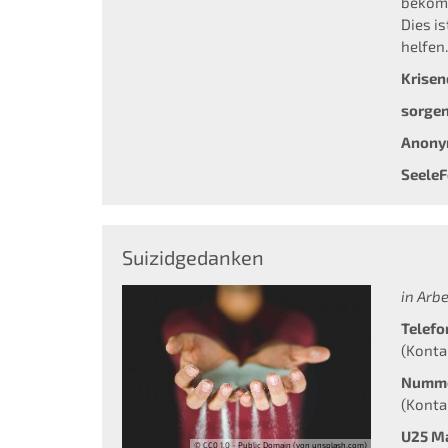
bekomm
Dies i
helfen
Krisen
sorgen
Anonym
SeeleF
Suizidgedanken
in Arbei
Telefo
(Konta
Numme
(Konta
U25 Ma
© CC0 1.0 - Public Domain (von unsplash.com)