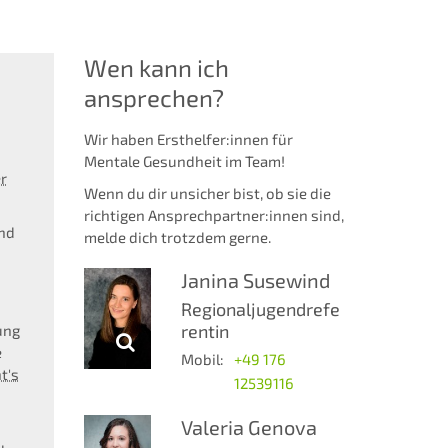
Wen kann ich
ansprechen?
Wir haben Ersthelfer:innen für
Mentale Gesundheit im Team!
er
Wenn du dir unsicher bist, ob sie die
richtigen Ansprechpartner:innen sind,
und
melde dich trotzdem gerne.
Janina
Susewind
Regionaljugendrefe
rentin
ung
e
Mobil:
+49 176
t's
12539116
Valeria
Genova