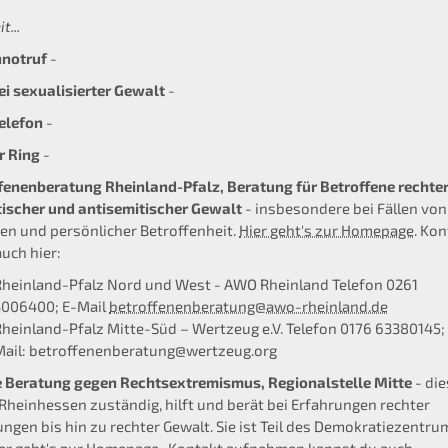
t...
nnotruf
-
bei sexualisierter Gewalt
-
elefon
-
r Ring
-
fenenberatung Rheinland-Pfalz,
Beratung für Betroffene rechter
tischer und antisemitischer Gewalt
- insbesondere bei Fällen von
fen und persönlicher Betroffenheit.
Hier geht's zur Homepage
. Ko
auch hier:
Rheinland-Pfalz Nord und West - AWO Rheinland Telefon 0261
3006400; E-Mail
betroffenenberatung@awo-rheinland.de
Rheinland-Pfalz Mitte-Süd – Wertzeug e.V. Telefon 0176 63380145;
Mail: betroffenenberatung@wertzeug.org
 Beratung gegen Rechtsextremismus, Regionalstelle Mitte
- die
r Rheinhessen zuständig, hilft und berät bei Erfahrungen rechter
ngen bis hin zu rechter Gewalt. Sie ist Teil des Demokratiezentru