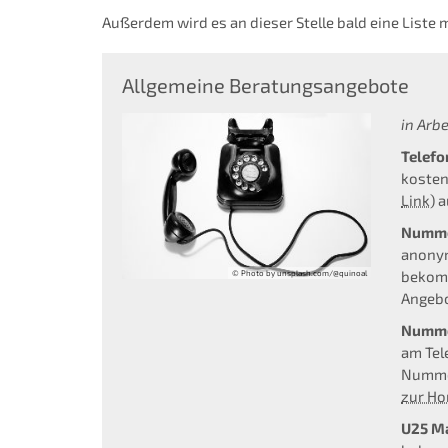
Außerdem wird es an dieser Stelle bald eine Liste
Allgemeine Beratungsangebote
in Arbei
Telefo
kosten
Link
) 
Numme
anonym
bekomm
© Photo by unsplash.com/@quinoal
Angeb
Numme
am Tel
Nummer
zur H
U25 Ma