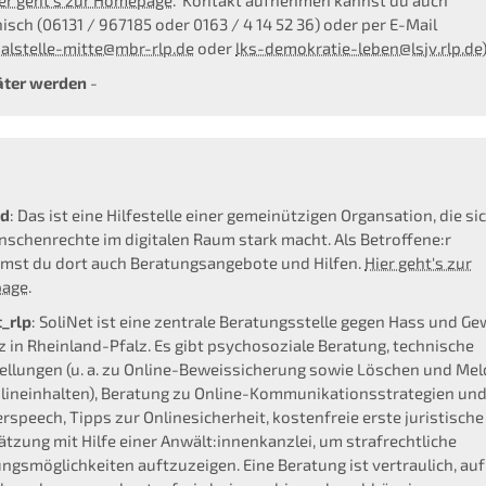
er geht's zur Homepage
. Kontakt aufnehmen kannst du auch
nisch (06131 / 967185 oder 0163 / 4 14 52 36) oder per E-Mail
nalstelle-mitte@mbr-rlp.de
oder
lks-demokratie-leben@lsjv.rlp.de
äter werden
-
id
: Das ist eine Hilfestelle einer gemeinützigen Organsation, die si
nschenrechte im digitalen Raum stark macht. Als Betroffene:r
st du dort auch Beratungsangebote und Hilfen.
Hier geht's zur
age
.
t_rlp
: SoliNet ist eine zentrale Beratungsstelle gegen Hass und Ge
z in Rheinland-Pfalz. Es gibt psychosoziale Beratung, technische
tellungen (u. a. zu Online-Beweissicherung sowie Löschen und Me
lineinhalten), Beratung zu Online-Kommunikationsstrategien un
rspeech, Tipps zur Onlinesicherheit, kostenfreie erste juristische
ätzung mit Hilfe einer Anwält:innenkanzlei, um strafrechtliche
ngsmöglichkeiten auftzuzeigen. Eine Beratung ist vertraulich, auf