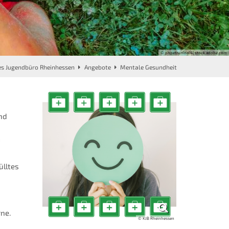
© phpetrunina14| stock.adobe.com
es Jugendbüro Rheinhessen
Angebote
Mentale Gesundheit
nd
m
ülltes
rne.
© KJB Rheinhessen