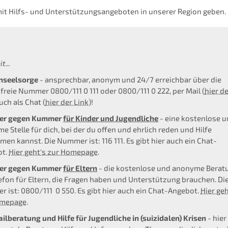
 mit Hilfs- und Unterstützungsangeboten in unserer Region geben.
t...
nseelsorge
- ansprechbar, anonym und 24/7 erreichbar über die
freie Nummer 0800/111 0 111 oder 0800/111 0 222, per Mail (
hier d
auch als Chat (
hier der Link
)!
r gegen Kummer
für Kinder und Jugendliche
- eine kostenlose 
e Stelle für dich, bei der du offen und ehrlich reden und Hilfe
en kannst. Die Nummer ist: 116 111. Es gibt hier auch ein Chat-
ot.
Hier geht's zur Homepage
.
r gegen Kummer
für Eltern
- die kostenlose und anonyme Berat
efon für Eltern, die Fragen haben und Unterstützung brauchen. Di
 ist: 0800/111 0 550. Es gibt hier auch ein Chat-Angebot.
Hier geh
omepage
.
ilberatung und Hilfe für Jugendliche in (suizidalen) Krisen
- hier