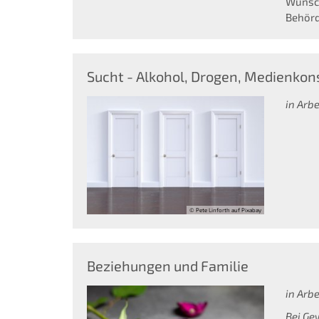
Wunsch
Behör
Sucht - Alkohol, Drogen, Medienkons
in Arbei
© Pete Linforth auf Pixabay
Beziehungen und Familie
in Arbei
Bei Ge