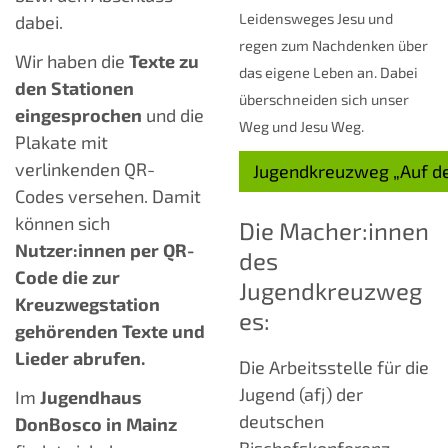
Leidensweges Jesu und
dabei.
regen zum Nachdenken über
Wir haben die
Texte zu
das eigene Leben an. Dabei
den Stationen
überschneiden sich unser
eingesprochen
und die
Weg und Jesu Weg.
Plakate mit
verlinkenden QR-
Jugendkreuzweg „Auf d
Codes versehen. Damit
können sich
Die Macher:innen
Nutzer:innen per QR-
des
Code die zur
Jugendkreuzweg
Kreuzwegstation
es:
gehörenden Texte und
Lieder abrufen.
Die Arbeitsstelle für die
Jugend (afj) der
Im
Jugendhaus
deutschen
DonBosco in Mainz