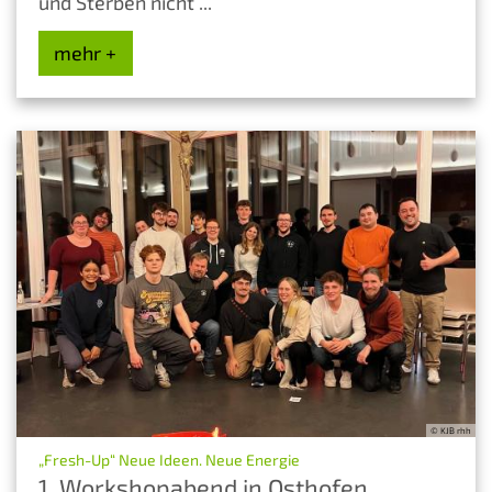
und Sterben nicht ...
mehr +
© KJB rhh
:
„Fresh-Up“ Neue Ideen. Neue Energie
1. Workshopabend in Osthofen