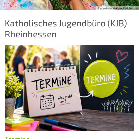
© phpetrunina14| stock.adobe.com
Katholisches Jugendbüro (KJB)
Rheinhessen
Termine