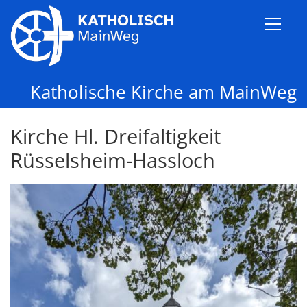
Zum Inhalt springen
Katholische Kirche am MainWeg
Kirche Hl. Dreifaltigkeit
Rüsselsheim-Hassloch