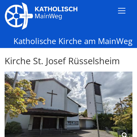
Zum Inhalt springen
Katholische Kirche am MainWeg
Kirche St. Josef Rüsselsheim